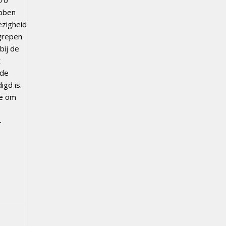
ebben
ezigheid
egrepen
bij de
t
 de
gd is.
ie om
-