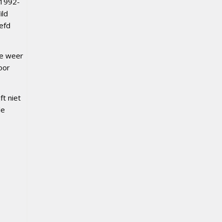
 1992-
ild
iefd
de weer
oor
t niet
le