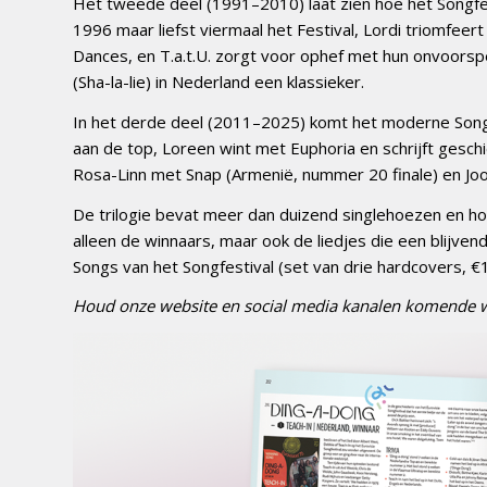
Het tweede deel (1991–2010) laat zien hoe het Songfesti
1996 maar liefst viermaal het Festival, Lordi triomfeer
Dances, en T.a.t.U. zorgt voor ophef met hun onvoorspelb
(Sha-la-lie) in Nederland een klassieker.
In het derde deel (2011–2025) komt het moderne Song
aan de top, Loreen wint met Euphoria en schrijft ges
Rosa-Linn met Snap (Armenië, nummer 20 finale) en Joos
De trilogie bevat meer dan duizend singlehoezen en hon
alleen de winnaars, maar ook de liedjes die een blijvend
Songs van het Songfestival (set van drie hardcovers, €1
Houd onze website en social media kanalen komende we