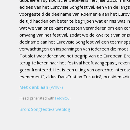
edities van het Eurovisie Songfestival, een van de la
voorgesteld de deelname van Roemenië aan het Eurovis
de tijd hadden om beter te begrijpen wat er mis was i
wat we van onze kant moesten veranderen om een ​​com
omvang van het festival, zodat we de kwaliteit van on
deelname aan het Eurovisie Songfestival een teaminspa
verwachtingen en inspanningen van iedereen die moet
Tot slot waarderen we het begrip van de European Bro
terug te keren naar het festival heeft aangepast, rek
geconfronteerd. Het is een uiting van oprechte interes
evenement”, aldus Dan-Cristian Turturică, president-d
Met dank aan
(Why?)
(Feed generated with
FetchRSS
)
Bron: Songfestivalweblog