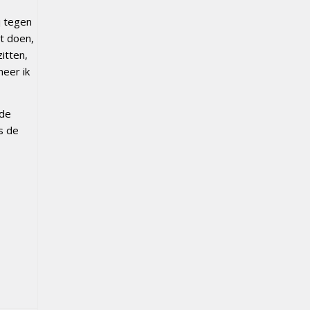
j tegen
at doen,
itten,
neer ik
lde
s de