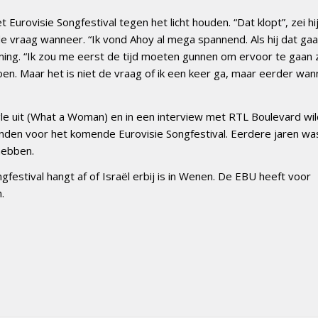
Eurovisie Songfestival tegen het licht houden. “Dat klopt”, zei hi
de vraag wanneer. “Ik vond Ahoy al mega spannend. Als hij dat ga
mming. “Ik zou me eerst de tijd moeten gunnen om ervoor te gaan z
oen. Maar het is niet de vraag of ik een keer ga, maar eerder wan
le uit (What a Woman) en in een interview met RTL Boulevard wi
zonden voor het komende Eurovisie Songfestival. Eerdere jaren wa
hebben.
estival hangt af of Israël erbij is in Wenen. De EBU heeft voor
.