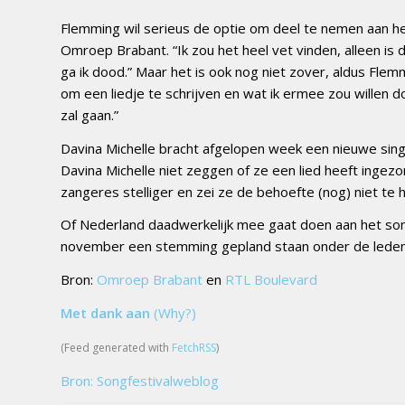
Flemming wil serieus de optie om deel te nemen aan het 
Omroep Brabant. “Ik zou het heel vet vinden, alleen is 
ga ik dood.” Maar het is ook nog niet zover, aldus Fle
om een liedje te schrijven en wat ik ermee zou willen d
zal gaan.”
Davina Michelle bracht afgelopen week een nieuwe sing
Davina Michelle niet zeggen of ze een lied heeft inge
zangeres stelliger en zei ze de behoefte (nog) niet te 
Of Nederland daadwerkelijk mee gaat doen aan het songf
november een stemming gepland staan onder de leden
Bron:
Omroep Brabant
en
RTL Boulevard
Met dank aan
(Why?)
(Feed generated with
FetchRSS
)
Bron: Songfestivalweblog