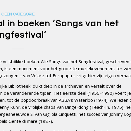
GEEN CATEGORIE
al in boeken ‘Songs van het
ngfestival’
ie vuistdikke boeken. Alle Songs van het Songfestival, geschreven
, is een monument voor het grootste muziekevenement ter were
ongen – van Volare tot Europapa – krijgt hier zijn eigen verhaal
jke Bibliotheek, duikt diep in de archieven en vertelt over de
n de veranderende tijden. Het eerste deel (1956–1990) voert je
tten, tot de popdoorbraak van ABBA’s Waterloo (1974). We lezen 
nny Kuhr, de vrolijke chaos van Dinge-dong (Teach-In, 1975), he
ndergesneeuwde Si van Gigliola Cinquetti, het succes van Johnny Lo
zoals Gente di mare (1987).