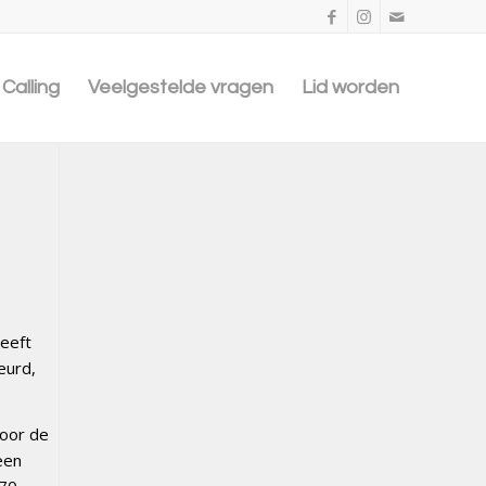
Calling
Veelgestelde vragen
Lid worden
eeft
eurd,
door de
een
 70