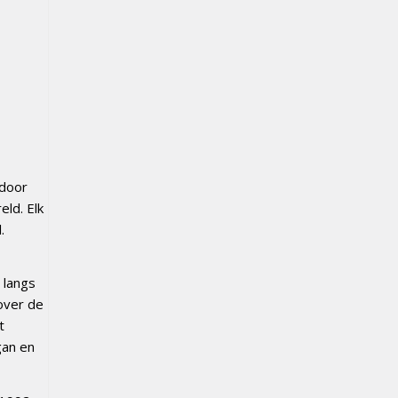
 door
ld. Elk
.
 langs
over de
t
gan en