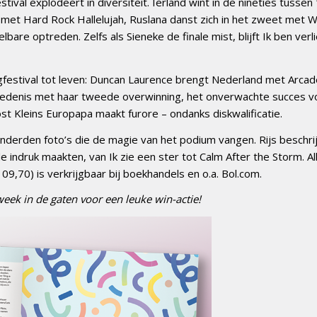
val explodeert in diversiteit. Ierland wint in de nineties tussen
t met Hard Rock Hallelujah, Ruslana danst zich in het zweet met W
are optreden. Zelfs als Sieneke de finale mist, blijft Ik ben verl
festival tot leven: Duncan Laurence brengt Nederland met Arca
chiedenis met haar tweede overwinning, het onverwachte succes v
t Kleins Europapa maakt furore – ondanks diskwalificatie.
derden foto’s die de magie van het podium vangen. Rijs beschrijf
e indruk maakten, van Ik zie een ster tot Calm After the Storm. Al
09,70) is verkrijgbaar bij boekhandels en o.a. Bol.com.
ek in de gaten voor een leuke win-actie!