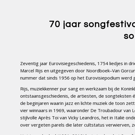
70 jaar songfestiv
so
Zeventig jaar Eurovisiegeschiedenis, 1754 liedjes in dr
Marcel Rijs en uitgegeven door Noordboek–Van Gorcum
nummer dat sinds 1956 op het Eurovisiepodium werd gez
Rijs, muziekkenner pur sang en werkzaam bij de Koninkli
ontstaansgeschiedenis, de artiesten, de songteksten é
de beginjaren waarin jazz en lichte muziek de toon ze
vier winnaars in 1969, waaronder De Troubadour van Le
stijlvolle Après Toi van Vicky Leandros, het in Italië o
over vergeten parels die later cultstatus verwierven, 