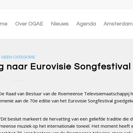
me
Over OGAE
Nieuws
Agenda
Amsterdam 
GEEN CATEGORIE
 naar Eurovisie Songfestival
. De Raad van Bestuur van de Roemeense Televisiemaatschappij h
menië aan de 70e editie van het Eurovisie Songfestival goedgek
t besluit markeert de hervatting van een geliefde traditie die 
meense muziek op het internationale toneel. Het moment heeft 
ert het 70-jarig bestaan ​​van de Roemeense televisie, maar ook