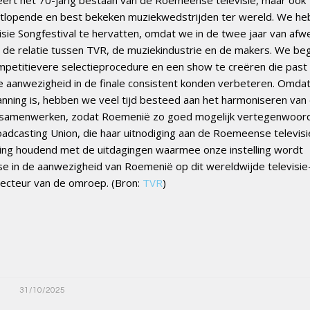
ngstlopende en best bekeken muziekwedstrijden ter wereld. We h
ie Songfestival te hervatten, omdat we in de twee jaar van afw
n de relatie tussen TVR, de muziekindustrie en de makers. We b
petitievere selectieprocedure en een show te creëren die past 
ze aanwezigheid in de finale consistent konden verbeteren. Omda
nning is, hebben we veel tijd besteed aan het harmoniseren van
 samenwerken, zodat Roemenië zo goed mogelijk vertegenwoordi
adcasting Union, die haar uitnodiging aan de Roemeense televis
ening houdend met de uitdagingen waarmee onze instelling wordt
se in de aanwezigheid van Roemenië op dit wereldwijde televisie
irecteur van de omroep. (Bron:
TVR
)
31/10/2025