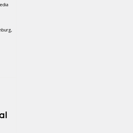
edia
mburg,
al