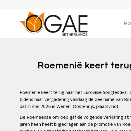
Ho
Roemenië keert terug
Roemenië keert terug naar het Eurovisie Songfestival
tijdens haar vergadering vandaag de deelname van Roe
dat in mei 2026 in Wenen, Oostenrijk, plaatsvindt.
De Roemeense omroep gaf de volgende verklaring af: “Di
jaren heen heeft bijgedragen aan de promotie van Roe
dubbele en symbolische betekenis: het jaar 2026 marke