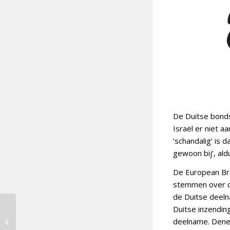
De Duitse bondsk
Israël er niet 
‘schandalig’ is 
gewoon bij’, ald
De European Bro
stemmen over de
de Duitse deelna
Duitse inzending
deelname. Denem
12 punten voor… Arjuna Bertholee