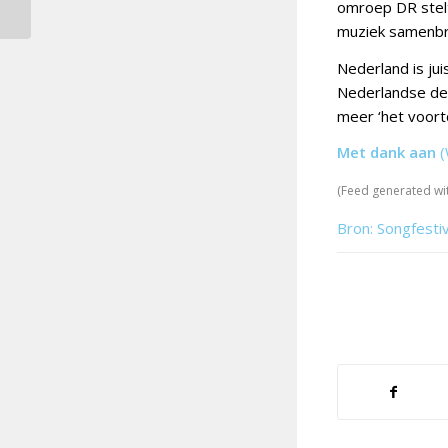
omroep DR stelt
muziek samenbre
Nederland is ju
Nederlandse de
meer ‘het voortd
Met dank aan
(
(Feed generated wi
Bron: Songfesti