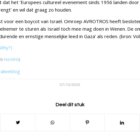
 dat het ‘Europees cultureel evenement sinds 1956 landen door
ngt’ en wil dat graag zo houden.
ist voor een boycot van Israël. Omroep AVROTROS heeft beslote
elnemer te sturen als Israël toch mee mag doen in Wenen. De o
urende en ernstige menselijke leed in Gaza’ als reden. (bron: Vol
Why?)
th
FetchRSS
)
valweblog
07/10/2025
Deel dit stuk