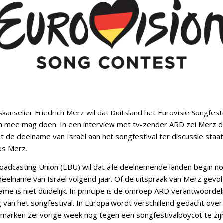
anselier Friedrich Merz wil dat Duitsland het Eurovisie Songfesti
aan mee mag doen. In een interview met tv-zender ARD zei Merz d
dat de deelname van Israël aan het songfestival ter discussie staat.
us Merz.
adcasting Union (EBU) wil dat alle deelnemende landen begin 
elname van Israël volgend jaar. Of de uitspraak van Merz gevol
me is niet duidelijk. In principe is de omroep ARD verantwoordel
 van het songfestival. In Europa wordt verschillend gedacht over
arken zei vorige week nog tegen een songfestivalboycot te zi