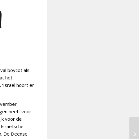
val boycot als
at het
 ‘Israël hoort er
november
gen heeft voor
ijk voor de
 Israëlische
jn. De Deense