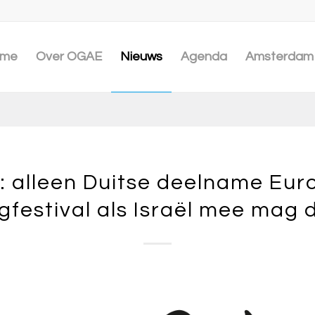
me
Over OGAE
Nieuws
Agenda
Amsterdam 
: alleen Duitse deelname Euro
gfestival als Israël mee mag 