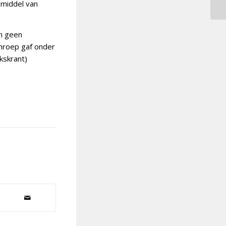
 middel van
n geen
mroep gaf onder
kskrant)