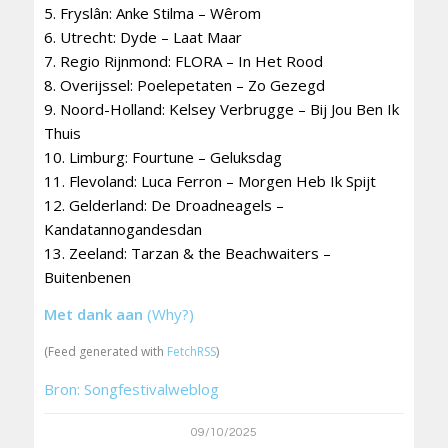
5. Fryslân: Anke Stilma – Wêrom
6. Utrecht: Dyde – Laat Maar
7. Regio Rijnmond: FLORA – In Het Rood
8. Overijssel: Poelepetaten – Zo Gezegd
9. Noord-Holland: Kelsey Verbrugge – Bij Jou Ben Ik
Thuis
10. Limburg: Fourtune – Geluksdag
11. Flevoland: Luca Ferron – Morgen Heb Ik Spijt
12. Gelderland: De Droadneagels –
Kandatannogandesdan
13. Zeeland: Tarzan & the Beachwaiters –
Buitenbenen
Met dank aan
(Why?)
(Feed generated with
FetchRSS
)
Bron: Songfestivalweblog
09/10/2025