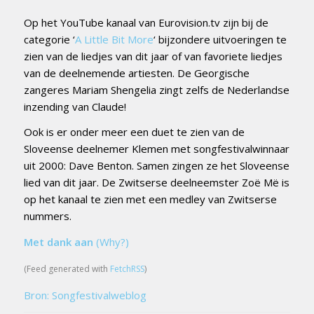
Op het YouTube kanaal van Eurovision.tv zijn bij de
categorie ‘
A Little Bit More
‘ bijzondere uitvoeringen te
zien van de liedjes van dit jaar of van favoriete liedjes
van de deelnemende artiesten. De Georgische
zangeres Mariam Shengelia zingt zelfs de Nederlandse
inzending van Claude!
Ook is er onder meer een duet te zien van de
Sloveense deelnemer Klemen met songfestivalwinnaar
uit 2000: Dave Benton. Samen zingen ze het Sloveense
lied van dit jaar. De Zwitserse deelneemster Zoë Më is
op het kanaal te zien met een medley van Zwitserse
nummers.
Met dank aan
(Why?)
(Feed generated with
FetchRSS
)
Bron: Songfestivalweblog