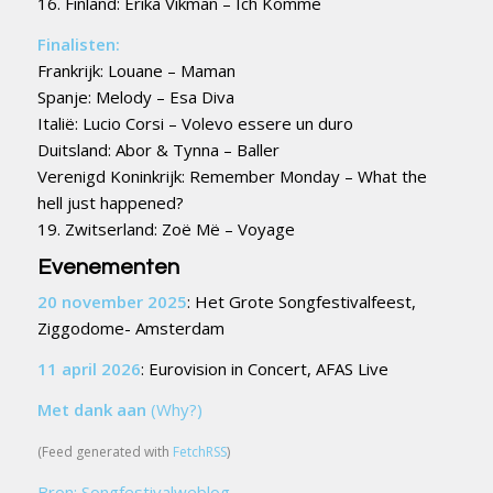
16. Finland: Erika Vikman – Ich Komme
Finalisten:
Frankrijk: Louane – Maman
Spanje: Melody – Esa Diva
Italië: Lucio Corsi – Volevo essere un duro
Duitsland: Abor & Tynna – Baller
Verenigd Koninkrijk: Remember Monday – What the
hell just happened?
19. Zwitserland: Zoë Më – Voyage
Evenementen
20 november 2025
: Het Grote Songfestivalfeest,
Ziggodome- Amsterdam
11 april 2026
: Eurovision in Concert, AFAS Live
Met dank aan
(Why?)
(Feed generated with
FetchRSS
)
Bron: Songfestivalweblog