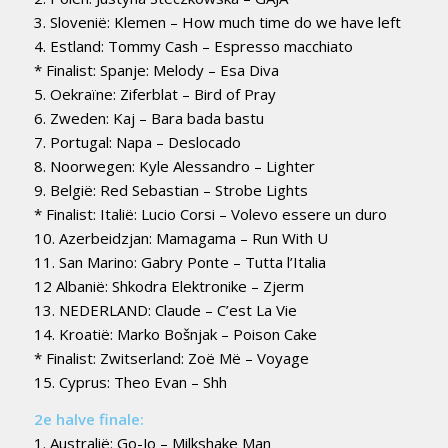
3. Slovenië: Klemen – How much time do we have left
4. Estland: Tommy Cash – Espresso macchiato
* Finalist: Spanje: Melody – Esa Diva
5. Oekraïne: Ziferblat – Bird of Pray
6. Zweden: Kaj – Bara bada bastu
7. Portugal: Napa – Deslocado
8. Noorwegen: Kyle Alessandro – Lighter
9. België: Red Sebastian – Strobe Lights
* Finalist: Italië: Lucio Corsi – Volevo essere un duro
10. Azerbeidzjan: Mamagama – Run With U
11. San Marino: Gabry Ponte – Tutta l’Italia
12 Albanië: Shkodra Elektronike – Zjerm
13. NEDERLAND: Claude – C’est La Vie
14. Kroatië: Marko Bošnjak – Poison Cake
* Finalist: Zwitserland: Zoë Më – Voyage
15. Cyprus: Theo Evan – Shh
2e halve finale:
1. Australië: Go-Jo – Milkshake Man