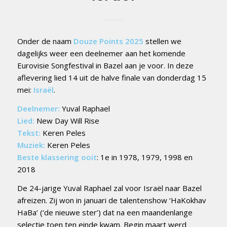
Onder de naam
Douze Points 2025
stellen we
dagelijks weer een deelnemer aan het komende
Eurovisie Songfestival in Bazel aan je voor. In deze
aflevering lied 14 uit de halve finale van donderdag 15
mei:
Israël
.
Deelnemer:
Yuval Raphael
Lied:
New Day Will Rise
Tekst:
Keren Peles
Muziek:
Keren Peles
Beste klassering ooit
: 1e in 1978, 1979, 1998 en
2018
De 24-jarige Yuval Raphael zal voor Israël naar Bazel
afreizen. Zij won in januari de talentenshow ‘HaKokhav
HaBa’ (‘de nieuwe ster’) dat na een maandenlange
selectie toen ten einde kwam. Begin maart werd