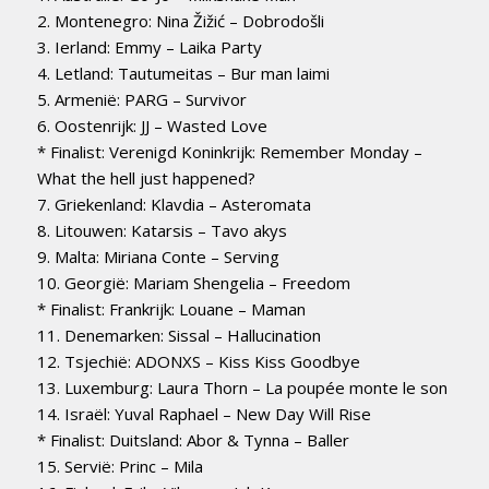
2. Montenegro: Nina Žižić – Dobrodošli
3. Ierland: Emmy – Laika Party
4. Letland: Tautumeitas – Bur man laimi
5. Armenië: PARG – Survivor
6. Oostenrijk: JJ – Wasted Love
* Finalist: Verenigd Koninkrijk: Remember Monday –
What the hell just happened?
7. Griekenland: Klavdia – Asteromata
8. Litouwen: Katarsis – Tavo akys
9. Malta: Miriana Conte – Serving
10. Georgië: Mariam Shengelia – Freedom
* Finalist: Frankrijk: Louane – Maman
11. Denemarken: Sissal – Hallucination
12. Tsjechië: ADONXS – Kiss Kiss Goodbye
13. Luxemburg: Laura Thorn – La poupée monte le son
14. Israël: Yuval Raphael – New Day Will Rise
* Finalist: Duitsland: Abor & Tynna – Baller
15. Servië: Princ – Mila