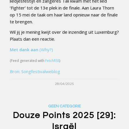
liedjesfestijn en zangeres Tali kwam met het lied
‘Fighter’ tot de 13e plek in de finale. Aan Laura Thorn
op 15 mei de taak om haar land opnieuw naar de finale
te brengen.
Wil jij je mening kwijt over de inzending uit Luxemburg?
Plaats dan een reactie.
Met dank aan
(Why?)
(Feed generated with
FetchRSS
)
Bron: Songfestivalweblog
28/04/2025
GEEN CATEGORIE
Douze Points 2025 [29]:
Israël