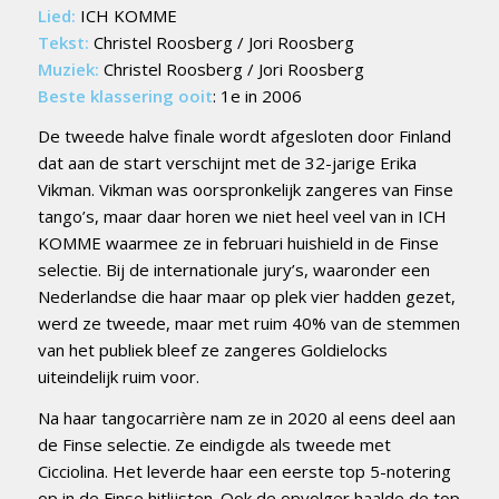
Lied:
ICH KOMME
Tekst:
Christel Roosberg / Jori Roosberg
Muziek:
Christel Roosberg / Jori Roosberg
Beste klassering ooit
: 1e in 2006
De tweede halve finale wordt afgesloten door Finland
dat aan de start verschijnt met de 32-jarige Erika
Vikman. Vikman was oorspronkelijk zangeres van Finse
tango’s, maar daar horen we niet heel veel van in ICH
KOMME waarmee ze in februari huishield in de Finse
selectie. Bij de internationale jury’s, waaronder een
Nederlandse die haar maar op plek vier hadden gezet,
werd ze tweede, maar met ruim 40% van de stemmen
van het publiek bleef ze zangeres Goldielocks
uiteindelijk ruim voor.
Na haar tangocarrière nam ze in 2020 al eens deel aan
de Finse selectie. Ze eindigde als tweede met
Cicciolina. Het leverde haar een eerste top 5-notering
op in de Finse hitlijsten. Ook de opvolger haalde de top