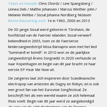
Tekst en muziek:
Chris Chordz / Line Spangsberg /
Linnea Deb / Malthe Johansen / Marcus Winther-John /
Melanie Wehbe / Sissal Johanna Nordberg Niclasen
Beste klassering ooit:
1e in 1963, 2000 en 2013
De 30-jarige Sissal werd geboren in Tórshavn, de
hoofdstad van de Faeröer eilanden. Sissal verwierf
bekendheid in 2005, toen ze de Faeröerse
kinderzangwedstrijd Nósa Barnaprix won met het lied
“Summarið er komið”. In 2010 won ze de jaarlijkse
zangwedstrijd Ársins Songrødd. In 2020 verhuisde ze
naar Kopenhagen en begin van dit jaar bracht ze haar
eerste EP Hear Me Now uit.
De zangeres laat zich inspireren door Scandinavische
electropop van artiesten als Dagny en Robyn, en is ook
een groot fan van het Eurovisie Songfestival. Ze
beschrijft het als een wereld waarin ze zich helemaal
thuis voelt. Begin van dit jaar werd ze aangekondigd
als een van de acht deelnemers aan de Deense