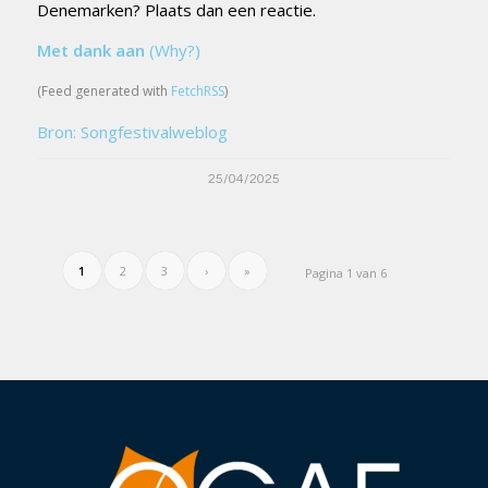
Denemarken? Plaats dan een reactie.
Met dank aan
(Why?)
(Feed generated with
FetchRSS
)
Bron: Songfestivalweblog
25/04/2025
1
2
3
›
»
Pagina 1 van 6