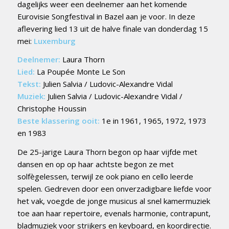
dagelijks weer een deelnemer aan het komende
Eurovisie Songfestival in Bazel aan je voor. In deze
aflevering lied 13 uit de halve finale van donderdag 15
mei:
Luxemburg
Deelnemer:
Laura Thorn
Lied:
La Poupée Monte Le Son
Tekst:
Julien Salvia / Ludovic-Alexandre Vidal
Muziek:
Julien Salvia / Ludovic-Alexandre Vidal /
Christophe Houssin
Beste klassering ooit:
1e in 1961, 1965, 1972, 1973
en 1983
De 25-jarige Laura Thorn begon op haar vijfde met
dansen en op op haar achtste begon ze met
solfègelessen, terwijl ze ook piano en cello leerde
spelen. Gedreven door een onverzadigbare liefde voor
het vak, voegde de jonge musicus al snel kamermuziek
toe aan haar repertoire, evenals harmonie, contrapunt,
bladmuziek voor strijkers en keyboard, en koordirectie.