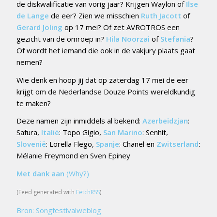
de diskwalificatie van vorig jaar? Krijgen Waylon of
Ilse
de Lange
de eer? Zien we misschien
Ruth Jacott
of
Gerard Joling
op 17 mei? Of zet AVROTROS een
gezicht van de omroep in?
Hila Noorzai
of
Stefania
?
Of wordt het iemand die ook in de vakjury plaats gaat
nemen?
Wie denk en hoop jij dat op zaterdag 17 mei de eer
krijgt om de Nederlandse Douze Points wereldkundig
te maken?
Deze namen zijn inmiddels al bekend:
Azerbeidzjan
:
Safura,
Italië
: Topo Gigio,
San Marino
: Senhit,
Slovenië
: Lorella Flego,
Spanje
: Chanel en
Zwitserland
:
Mélanie Freymond en Sven Epiney
Met dank aan
(Why?)
(Feed generated with
FetchRSS
)
Bron: Songfestivalweblog