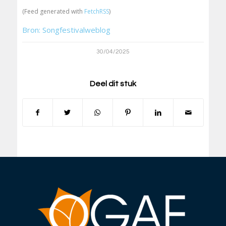
(Feed generated with
FetchRSS
)
Bron: Songfestivalweblog
30/04/2025
Deel dit stuk