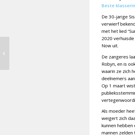
Beste klasserin
De 30-jarige Si
verwierf bekend
met het lied “S
2020 verhuisde 
Now uit.
Regio Songfestival
2025 op 1 november in
De zangeres laa
Arnhem
Robyn, en is ook
waarin ze zich h
deelnemers aan d
Op 1 maart wist 
publieksstemmin
vertegenwoordig
Als moeder heef
weigert zich daa
kunnen hebben e
mannen zelden t