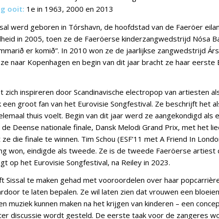
g ooit:
1e in 1963, 2000 en 2013
ssal werd geboren in Tórshavn, de hoofdstad van de Faeröer eilan
heid in 2005, toen ze de Faeröerse kinderzangwedstrijd Nósa B
ummarið er komið”. In 2010 won ze de jaarlijkse zangwedstrijd Árs
ze naar Kopenhagen en begin van dit jaar bracht ze haar eerst
t zich inspireren door Scandinavische electropop van artiesten a
 een groot fan van het Eurovisie Songfestival. Ze beschrijft het a
elemaal thuis voelt. Begin van dit jaar werd ze aangekondigd als 
e Deense nationale finale, Dansk Melodi Grand Prix, met het lied
ze die finale te winnen. Tim Schou (ESF’11 met A Friend In Londo
g won, eindigde als tweede. Ze is de tweede Faeröerse artiest
t op het Eurovisie Songfestival, na Reiley in 2023.
t Sissal te maken gehad met vooroordelen over haar popcarrièr
rdoor te laten bepalen. Ze wil laten zien dat vrouwen een bloeie
n muziek kunnen maken na het krijgen van kinderen – een concept
er discussie wordt gesteld. De eerste taak voor de zangeres w