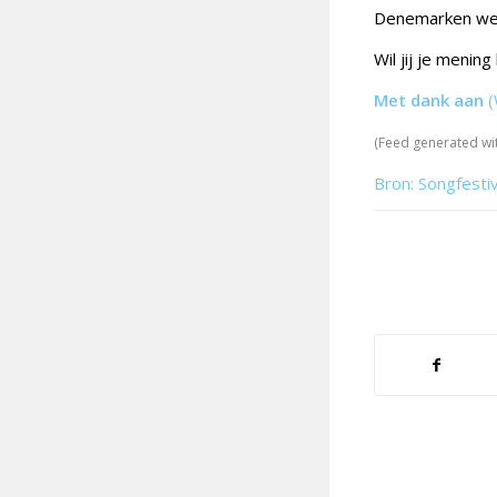
Denemarken weer
Wil jij je menin
Met dank aan
(
(Feed generated wi
Bron: Songfesti