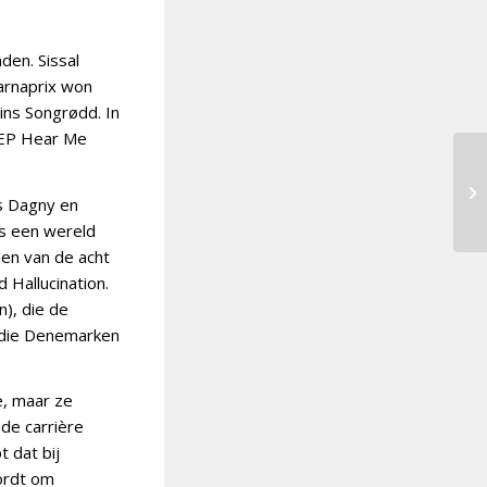
den. Sissal
arnaprix won
ins Songrødd. In
e EP Hear Me
ls Dagny en
ls een wereld
een van de acht
 Hallucination.
n), die de
 die Denemarken
e, maar ze
nde carrière
 dat bij
ordt om