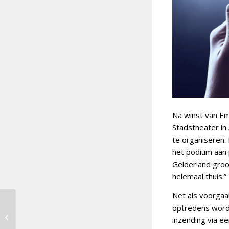
Na winst van E
Stadstheater in
te organiseren
het podium aan 
Gelderland groot 
helemaal thuis.”
Net als voorgaan
optredens worde
Douze Points 2025 [24]:
inzending via ee
Malta