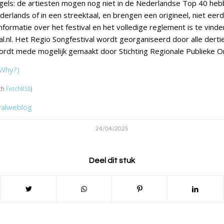
gels: de artiesten mogen nog niet in de Nederlandse Top 40 heb
derlands of in een streektaal, en brengen een origineel, niet eer
formatie over het festival en het volledige reglement is te vind
l.nl. Het Regio Songfestival wordt georganiseerd door alle derti
rdt mede mogelijk gemaakt door Stichting Regionale Publieke 
Why?)
th
FetchRSS
)
valweblog
24/04/2025
Deel dit stuk