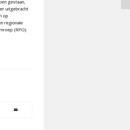
ben gestaan,
der uitgebracht
en op
en regionale
Omroep (RPO).