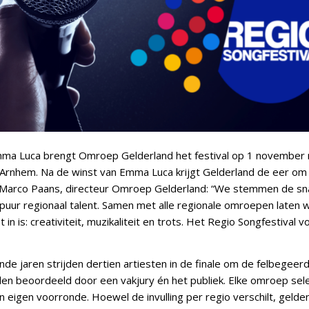
mma Luca brengt Omroep Gelderland het festival op 1 november 
 Arnhem. Na de winst van Emma Luca krijgt Gelderland de eer o
. Marco Paans, directeur Omroep Gelderland: “We stemmen de s
puur regionaal talent. Samen met alle regionale omroepen laten 
in is: creativiteit, muzikaliteit en trots. Het Regio Songfestival vo
de jaren strijden dertien artiesten in de finale om de felbegeerde
n beoordeeld door een vakjury én het publiek. Elke omroep sele
n eigen voorronde. Hoewel de invulling per regio verschilt, geld