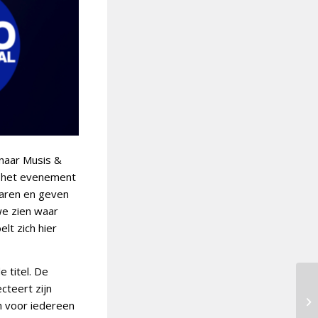
naar Musis &
m het evenement
naren en geven
we zien waar
elt zich hier
 titel. De
cteert zijn
en voor iedereen