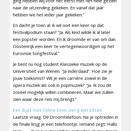
ging hebben wij voor het eerst met het hele gezien
naar de uitzending gekeken. En vanaf dat jaar
hebben we het ieder jaar gekeken.”
En dacht je toen al: ik wil ooit een keer op dat
festivalpodium staan? “Ja. Als kind wilde ik al later
een popster worden. En ik droomde er van om dan
Oostenrijk een keer te vertegenwoordigen op het
Eurovisie Songfestival.”
Je bent nu nog student Klassieke muziek op de
Universiteit van Wenen. “Ja inderdaad”. Hoe zie je
jouw toekomst? Wil je een carrière zowel in de
opera muziek als ook in popmuziek? “Ja. Ik zou dit
zoveel mogelijk willen combineren. Maar we zullen
zien waar deze reis mij brengt.”
Een duet met Celine Dion ziet JJ wel zitten
Laatste vraag: De Droomtelefoon. Na je optreden in
de finale krijg je een telefoontje. Iemand zegt: Hallo
met ……. Ik zag je geweldige optreden. Ik zou graag