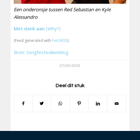
Een onderonsje tussen Red Sebastian en Kyle
Alessandro
Met dank aan
(Why?)
(Feed generated with
FetchRSS
)
Bron: Songfestivalweblog
07/04/2025
Deel dit stuk