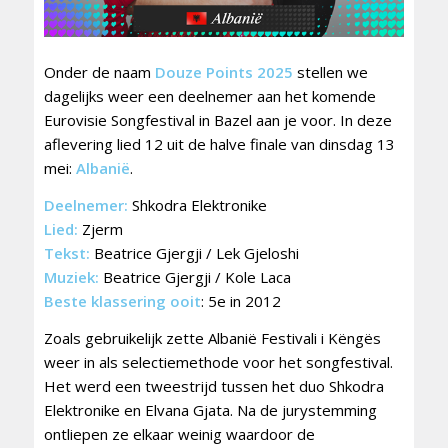
Onder de naam
Douze Points 2025
stellen we
dagelijks weer een deelnemer aan het komende
Eurovisie Songfestival in Bazel aan je voor. In deze
aflevering lied 12 uit de halve finale van dinsdag 13
mei:
Albanië
.
Deelnemer:
Shkodra Elektronike
Lied:
Zjerm
Tekst:
Beatrice Gjergji / Lek Gjeloshi
Muziek:
Beatrice Gjergji / Kole Laca
Beste klassering ooit
: 5e in 2012
Zoals gebruikelijk zette Albanië Festivali i Këngës
weer in als selectiemethode voor het songfestival.
Het werd een tweestrijd tussen het duo Shkodra
Elektronike en Elvana Gjata. Na de jurystemming
ontliepen ze elkaar weinig waardoor de