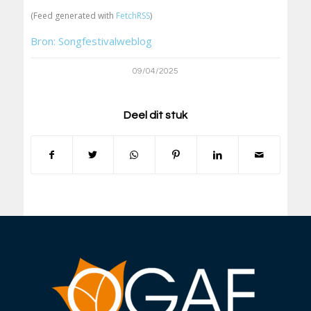
(Feed generated with
FetchRSS
)
Bron: Songfestivalweblog
09/04/2025
Deel dit stuk