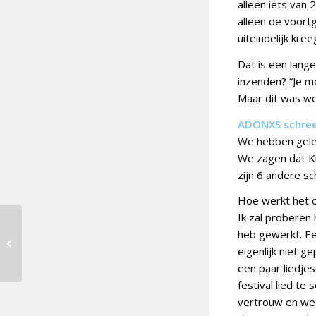
alleen iets van 
alleen de voortga
uiteindelijk kre
Dat is een lang
inzenden? “Je mo
Maar dit was wel
ADONXS schreef
We hebben geleze
We zagen dat Ki
zijn 6 andere s
Hoe werkt het o
Ik zal proberen 
heb gewerkt. Ee
Douze Points 2025 [12]:
Albanië
eigenlijk niet g
een paar liedje
festival lied te
vertrouw en we 