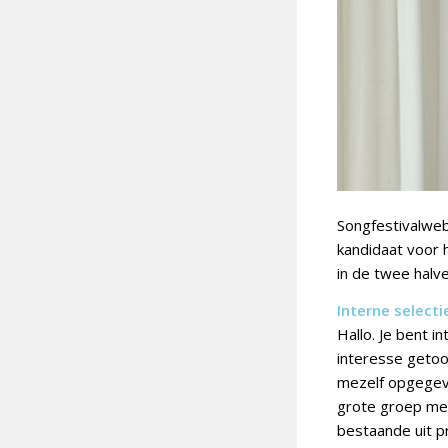
Songfestivalweb
kandidaat voor 
in de twee halve
Interne select
Hallo. Je bent 
interesse getoo
mezelf opgegeve
grote groep men
bestaande uit p