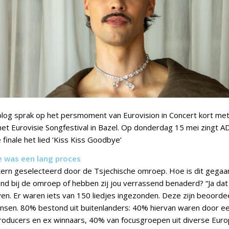
log sprak op het persmoment van Eurovision in Concert kort met
het Eurovisie Songfestival in Bazel. Op donderdag 15 mei zingt 
 finale het lied ‘Kiss Kiss Goodbye’
ie was een lang proces
intern geselecteerd door de Tsjechische omroep. Hoe is dit gegaa
nd bij de omroep of hebben zij jou verrassend benaderd? “Ja dat 
n. Er waren iets van 150 liedjes ingezonden. Deze zijn beoorde
sen. 80% bestond uit buitenlanders: 40% hiervan waren door ee
roducers en ex winnaars, 40% van focusgroepen uit diverse Eur