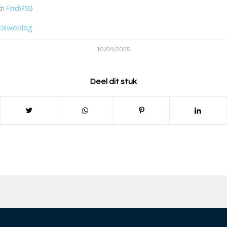
th
FetchRSS
)
valweblog
10/04/2025
Deel dit stuk