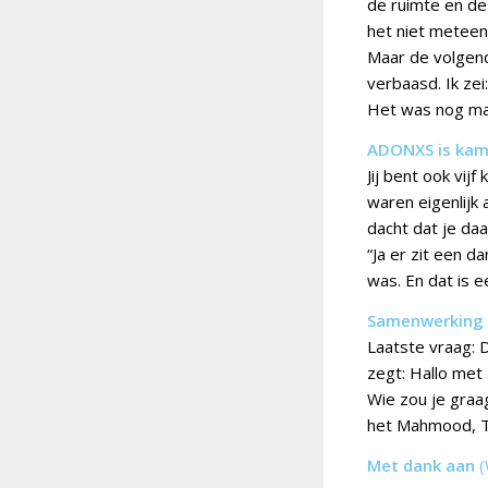
de ruimte en de 
het niet meteen
Maar de volgend
verbaasd. Ik zei
Het was nog maa
ADONXS is kam
Jij bent ook vi
waren eigenlijk 
dacht dat je daa
“Ja er zit een d
was. En dat is e
Samenwerking
Laatste vraag: D
zegt: Hallo met
Wie zou je graa
het Mahmood, Tr
Met dank aan
(