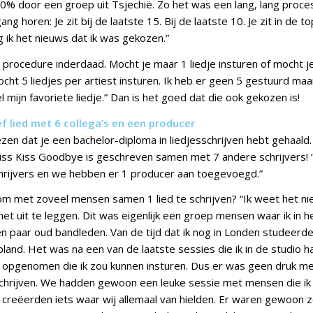
20% door een groep uit Tsjechië. Zo het was een lang, lang proces
ng horen: Je zit bij de laatste 15. Bij de laatste 10. Je zit in de t
eg ik het nieuws dat ik was gekozen.”
e procedure inderdaad. Mocht je maar 1 liedje insturen of mocht 
cht 5 liedjes per artiest insturen. Ik heb er geen 5 gestuurd maa
 mijn favoriete liedje.” Dan is het goed dat die ook gekozen is!
 lied met 6 collega’s en een producer
n dat je een bachelor-diploma in liedjesschrijven hebt gehaald. 
ss Kiss Goodbye is geschreven samen met 7 andere schrijvers! 
chrijvers en we hebben er 1 producer aan toegevoegd.”
m met zoveel mensen samen 1 lied te schrijven? “Ik weet het nie
het uit te leggen. Dit was eigenlijk een groep mensen waar ik in 
n paar oud bandleden. Van de tijd dat ik nog in Londen studeerd
epland. Het was na een van de laatste sessies die ik in de studio
s opgenomen die ik zou kunnen insturen. Dus er was geen druk 
 schrijven. We hadden gewoon een leuke sessie met mensen die ik 
creëerden iets waar wij allemaal van hielden. Er waren gewoon 