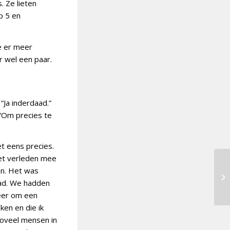
. Ze lieten
op 5 en
je er meer
r wel een paar.
“Ja inderdaad.”
“Om precies te
t eens precies.
het verleden mee
en. Het was
 had. We hadden
meer om een
ken en die ik
zoveel mensen in