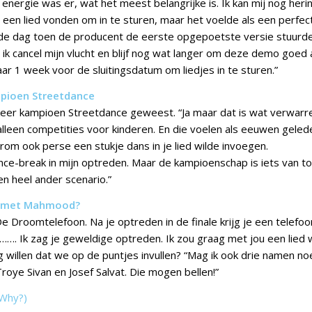
energie was er, wat het meest belangrijke is. Ik kan mij nog her
 een lied vonden om in te sturen, maar het voelde als een perf
e dag toen de producent de eerste opgepoetste versie stuurde
: ik cancel mijn vlucht en blijf nog wat langer om deze demo goed 
r 1 week voor de sluitingsdatum om liedjes in te sturen.”
pioen Streetdance
jf keer kampioen Streetdance geweest. “Ja maar dat is wat verwar
alleen competities voor kinderen. En die voelen als eeuwen gelede
rom ook perse een stukje dans in je lied wilde invoegen.
ance-break in mijn optreden. Maar de kampioenschap is iets van toe
en heel ander scenario.”
 met Mahmood?
e Droomtelefoon. Na je optreden in de finale krijg je een telefo
 ……. Ik zag je geweldige optreden. Ik zou graag met jou een lied 
g willen dat we op de puntjes invullen? “Mag ik ook drie namen n
oye Sivan en Josef Salvat. Die mogen bellen!”
Why?)