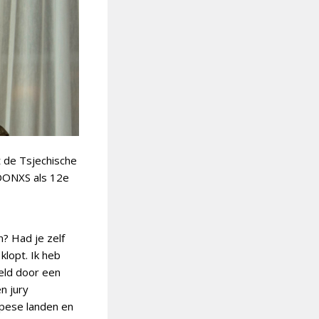
 de Tsjechische
ADONXS als 12e
n? Had je zelf
klopt. Ik heb
eld door een
n jury
opese landen en