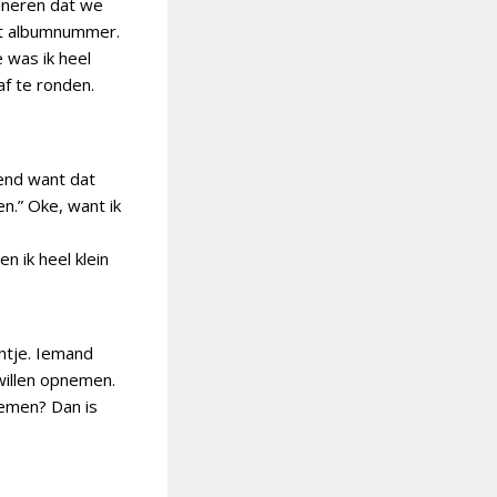
inneren dat we
ect albumnummer.
 was ik heel
af te ronden.
rend want dat
n.” Oke, want ik
n ik heel klein
ontje. Iemand
willen opnemen.
oemen? Dan is