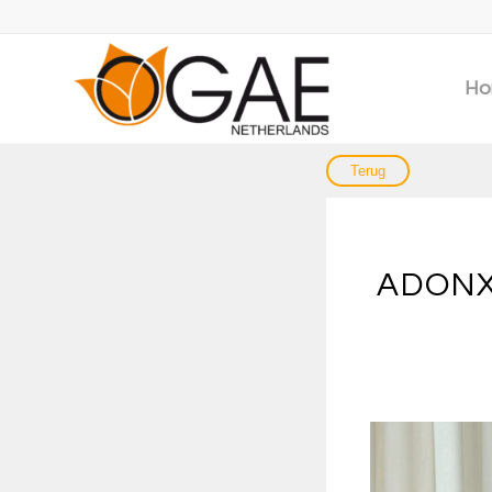
Ho
ADONXS