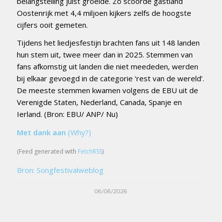
belangstelling juist groeide. Zo scoorde gastland
Oostenrijk met 4,4 miljoen kijkers zelfs de hoogste
cijfers ooit gemeten.
Tijdens het liedjesfestijn brachten fans uit 148 landen
hun stem uit, twee meer dan in 2025. Stemmen van
fans afkomstig uit landen die niet meededen, werden
bij elkaar gevoegd in de categorie ‘rest van de wereld’.
De meeste stemmen kwamen volgens de EBU uit de
Verenigde Staten, Nederland, Canada, Spanje en
Ierland. (Bron: EBU/ ANP/ Nu)
Met dank aan
(Why?)
(Feed generated with
FetchRSS
)
Bron: Songfestivalweblog
06/06/2026