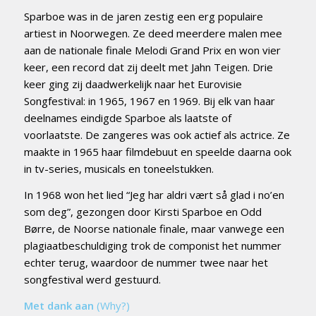
Sparboe was in de jaren zestig een erg populaire
artiest in Noorwegen. Ze deed meerdere malen mee
aan de nationale finale Melodi Grand Prix en won vier
keer, een record dat zij deelt met Jahn Teigen. Drie
keer ging zij daadwerkelijk naar het Eurovisie
Songfestival: in 1965, 1967 en 1969. Bij elk van haar
deelnames eindigde Sparboe als laatste of
voorlaatste. De zangeres was ook actief als actrice. Ze
maakte in 1965 haar filmdebuut en speelde daarna ook
in tv-series, musicals en toneelstukken.
In 1968 won het lied “Jeg har aldri vært så glad i no’en
som deg”, gezongen door Kirsti Sparboe en Odd
Børre, de Noorse nationale finale, maar vanwege een
plagiaatbeschuldiging trok de componist het nummer
echter terug, waardoor de nummer twee naar het
songfestival werd gestuurd.
Met dank aan
(Why?)