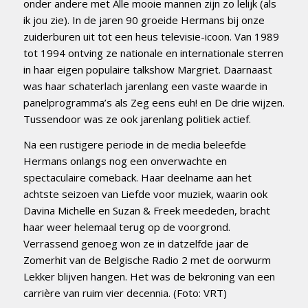
onder andere met Alle mooie mannen zijn zo lelijk (als
ik jou zie). In de jaren 90 groeide Hermans bij onze
zuiderburen uit tot een heus televisie-icoon. Van 1989
tot 1994 ontving ze nationale en internationale sterren
in haar eigen populaire talkshow Margriet. Daarnaast
was haar schaterlach jarenlang een vaste waarde in
panelprogramma’s als Zeg eens euh! en De drie wijzen.
Tussendoor was ze ook jarenlang politiek actief.
Na een rustigere periode in de media beleefde
Hermans onlangs nog een onverwachte en
spectaculaire comeback. Haar deelname aan het
achtste seizoen van Liefde voor muziek, waarin ook
Davina Michelle en Suzan & Freek meededen, bracht
haar weer helemaal terug op de voorgrond.
Verrassend genoeg won ze in datzelfde jaar de
Zomerhit van de Belgische Radio 2 met de oorwurm
Lekker blijven hangen. Het was de bekroning van een
carrière van ruim vier decennia. (Foto: VRT)