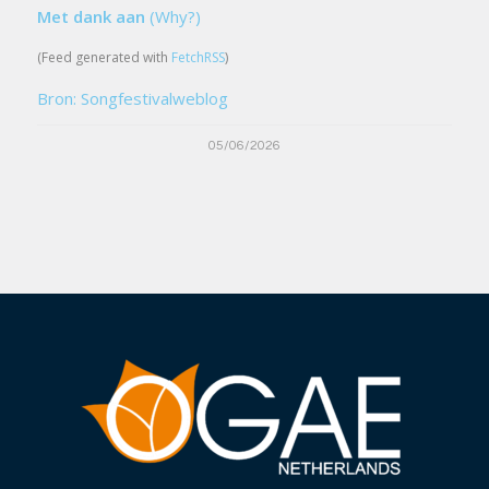
Met dank aan
(Why?)
(Feed generated with
FetchRSS
)
Bron: Songfestivalweblog
05/06/2026