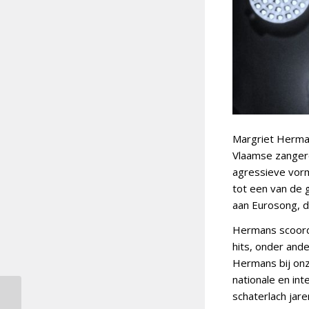
Margriet Herman
Vlaamse zangere
agressieve vorm
tot een van de 
aan Eurosong, d
Hermans scoorde
hits, onder ande
Hermans bij onz
nationale en int
Beeld & Geluid opent
schaterlach jar
archief; veel