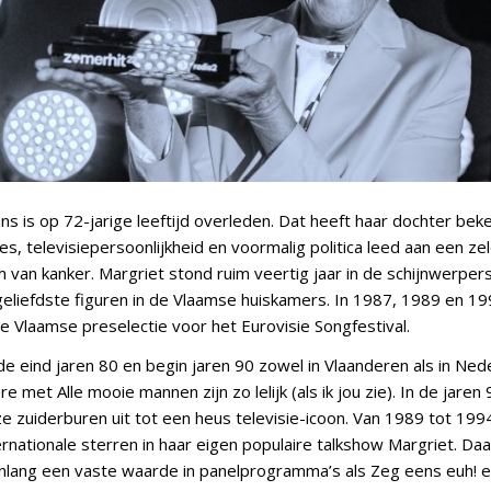
s is op 72-jarige leeftijd overleden. Dat heeft haar dochter be
s, televisiepersoonlijkheid en voormalig politica leed aan een z
 van kanker. Margriet stond ruim veertig jaar in de schijnwerpers
geliefdste figuren in de Vlaamse huiskamers. In 1987, 1989 en 1
e Vlaamse preselectie voor het Eurovisie Songfestival.
 eind jaren 80 en begin jaren 90 zowel in Vlaanderen als in Ned
re met Alle mooie mannen zijn zo lelijk (als ik jou zie). In de jaren
e zuiderburen uit tot een heus televisie-icoon. Van 1989 tot 199
ernationale sterren in haar eigen populaire talkshow Margriet. Da
enlang een vaste waarde in panelprogramma’s als Zeg eens euh! e