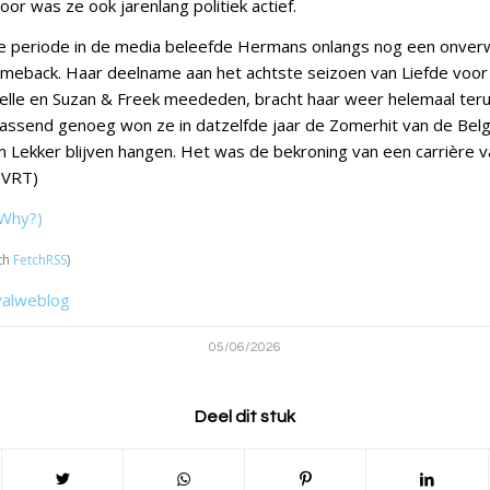
or was ze ook jarenlang politiek actief.
re periode in de media beleefde Hermans onlangs nog een onver
omeback. Haar deelname aan het achtste seizoen van Liefde voor
elle en Suzan & Freek meededen, bracht haar weer helemaal ter
assend genoeg won ze in datzelfde jaar de Zomerhit van de Belg
Lekker blijven hangen. Het was de bekroning van een carrière va
: VRT)
Why?)
th
FetchRSS
)
valweblog
05/06/2026
Deel dit stuk