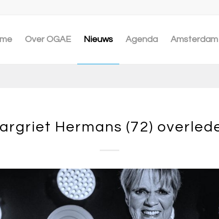
me
Over OGAE
Nieuws
Agenda
Amsterdam 
argriet Hermans (72) overled