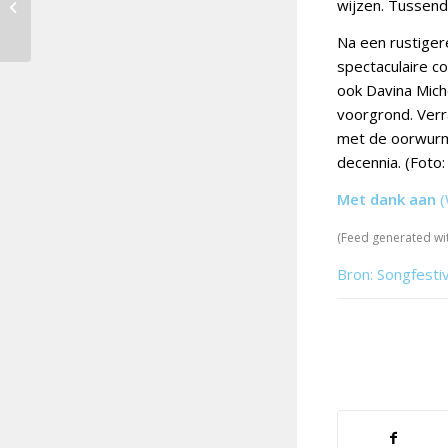
wijzen. Tussendo
songfestival
beschikbaar
Na een rustige
spectaculaire c
ook Davina Mich
voorgrond. Verr
met de oorwurm 
decennia. (Foto
Met dank aan
(
(Feed generated wi
Bron: Songfesti