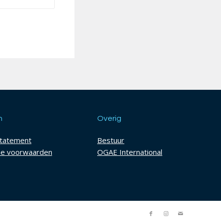
h
Overig
statement
Bestuur
e voorwaarden
OGAE International