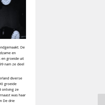
kendgemaakt. De
eldzame en
 en groeide uit
999 nam ze deel
erland diverse
 90 groeide
4 ontving ze
arnaast was haar
n De drie