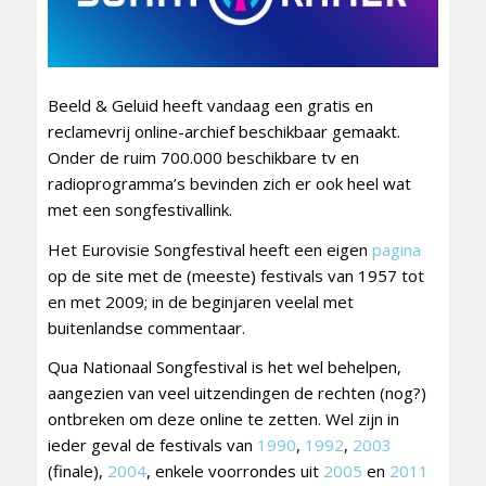
Beeld & Geluid heeft vandaag een gratis en
reclamevrij online-archief beschikbaar gemaakt.
Onder de ruim 700.000 beschikbare tv en
radioprogramma’s bevinden zich er ook heel wat
met een songfestivallink.
Het Eurovisie Songfestival heeft een eigen
pagina
op de site met de (meeste) festivals van 1957 tot
en met 2009; in de beginjaren veelal met
buitenlandse commentaar.
Qua Nationaal Songfestival is het wel behelpen,
aangezien van veel uitzendingen de rechten (nog?)
ontbreken om deze online te zetten. Wel zijn in
ieder geval de festivals van
1990
,
1992
,
2003
(finale),
2004
, enkele voorrondes uit
2005
en
2011