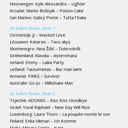
Noorwegen: Kyle Alessandro – Lighter
Kroatië: Marko Bošnjak – Poison Cake
San Marino: Gabry Ponte – Tutta l’Italia
2e halve finale, deel 1:
Oostenrijk: JJ – Wasted Love
Litouwen: Katarsis – Tavo akys
Montenegro: Nina Žižić – Dobrodošli
Griekenland: Klavdia – Asteromata
Ierland: Emmy – Laika Party
Letland: Tautumeitas – Bur man laimi
Armenië: PARG – Survivor
Australië: Go-Jo – Milkshake Man
2e halve finale, deel 2:
Tsjechië: ADONXS – Kiss Kiss Goodbye
Israël: Yuval Raphael – New Day Will Rise
Luxemburg: Laura Thorn – La poupée monte le son
Finland: Erika Vikman – Ich Komme
Malta: Miriana Conte – Kant