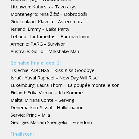
Litouwen: Katarsis – Tavo akys
Montenegro: Nina Žižić – Dobrodošli
Griekenland: Klavdia – Asteromata
Ierland: Emmy – Laika Party
Letland: Tautumeitas – Bur man laimi
Armenië: PARG – Survivor
Australië: Go-Jo – Milkshake Man
2e halve finale, deel 2:
Tsjechië: ADONXS – Kiss Kiss Goodbye
Israël: Yuval Raphael – New Day Will Rise
Luxemburg: Laura Thorn – La poupée monte le son
Finland: Erika Vikman – Ich Komme
Malta: Miriana Conte – Serving
Denemarken: Sissal – Hallucination
Servië: Princ – Mila
Georgië: Mariam Shengelia – Freedom
Finalisten: