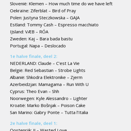
Slovenië: Klemen – How much time do we have left
Oekraïne: Ziferblat – Bird of Pray
Polen: Justyna Steczkowska – GAJA
Estland: Tommy Cash – Espresso macchiato
IJsland: VÆB – RÓA
Zweden: Kaj – Bara bada bastu
Portugal: Napa – Deslocado
1e halve finale, deel 2:
NEDERLAND: Claude – C’est La Vie
België: Red Sebastian – Strobe Lights
Albanië: Shkodra Elektronike – Zjerm
Azerbeidzjan: Mamagama – Run With U
Cyprus: Theo Evan – Shh
Noorwegen: Kyle Alessandro – Lighter
Kroatië: Marko Bošnjak – Poison Cake
San Marino: Gabry Ponte – Tutta l’Italia
2e halve finale, deel 1:
Oostenrijk: JJ – Wasted Love