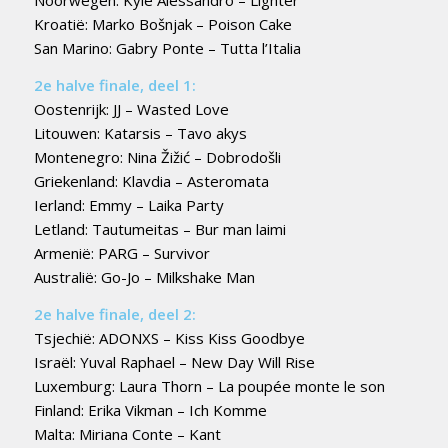
Noorwegen: Kyle Alessandro – Lighter
Kroatië: Marko Bošnjak – Poison Cake
San Marino: Gabry Ponte – Tutta l’Italia
2e halve finale, deel 1:
Oostenrijk: JJ – Wasted Love
Litouwen: Katarsis – Tavo akys
Montenegro: Nina Žižić – Dobrodošli
Griekenland: Klavdia – Asteromata
Ierland: Emmy – Laika Party
Letland: Tautumeitas – Bur man laimi
Armenië: PARG – Survivor
Australië: Go-Jo – Milkshake Man
2e halve finale, deel 2:
Tsjechië: ADONXS – Kiss Kiss Goodbye
Israël: Yuval Raphael – New Day Will Rise
Luxemburg: Laura Thorn – La poupée monte le son
Finland: Erika Vikman – Ich Komme
Malta: Miriana Conte – Kant