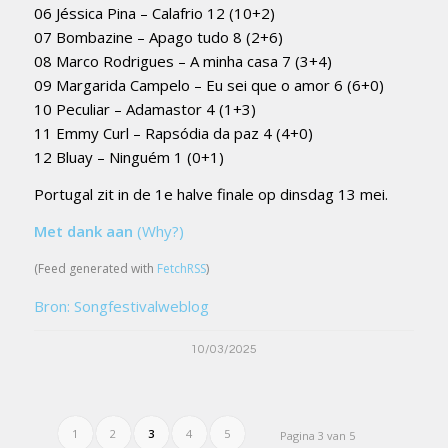
06 Jéssica Pina – Calafrio 12 (10+2)
07 Bombazine – Apago tudo 8 (2+6)
08 Marco Rodrigues – A minha casa 7 (3+4)
09 Margarida Campelo – Eu sei que o amor 6 (6+0)
10 Peculiar – Adamastor 4 (1+3)
11 Emmy Curl – Rapsódia da paz 4 (4+0)
12 Bluay – Ninguém 1 (0+1)
Portugal zit in de 1e halve finale op dinsdag 13 mei.
Met dank aan
(Why?)
(Feed generated with
FetchRSS
)
Bron: Songfestivalweblog
10/03/2025
1
2
3
4
5
Pagina 3 van 5