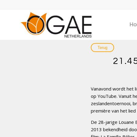
Ho
21.4
Vanavond wordt het l
op YouTube. Vanuit he
zeslandentoernooi, b
première van het lied
De 28-jarige Louane E
2013 bekendheid door 
film: La Famille Béli