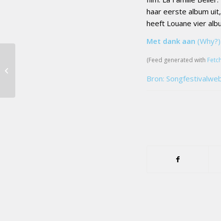
haar eerste album uit
heeft Louane vier alb
Met dank aan
(Why?)
‘EBU wil dat Finse
(Feed generated with
Fetc
songfestivalact wordt
Bron: Songfestivalwe
aangepast’ [update]