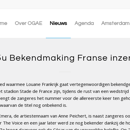
me
Over OGAE
Nieuws
Agenda
Amsterdam 
5u Bekendmaking Franse inze
ied waarmee Louane Frankrijk gaat vertegenwoordigen bekendg
t stadion Stade de France zijn, tijdens de rust van een wedstrijd 
rengt de zangeres het nummer voor de allereerste keer ten geho
 waarvan de titel nog onbekend is.
mera, de artiestennaam van Anne Peichert, is naast zangeres ook
The Voice en een jaar later werd ze nog bekender dankzij de ho
er. Ze kreeg daarvoor ook de César van de vrouwelijke belofte. O