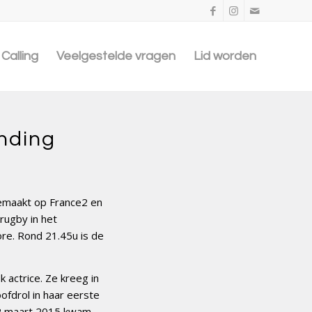
Calling
Veelgestelde vragen
Lid worden
nding
emaakt op France2 en
rugby in het
re. Rond 21.45u is de
 actrice. Ze kreeg in
ofdrol in haar eerste
p 2 maart 2015 kwam