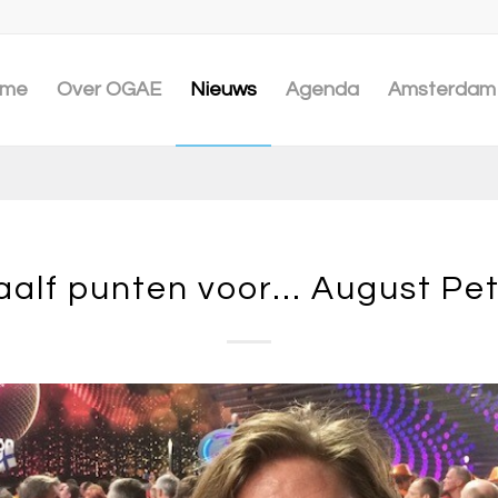
me
Over OGAE
Nieuws
Agenda
Amsterdam 
aalf punten voor… August Pet