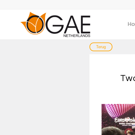
Ho
Tw