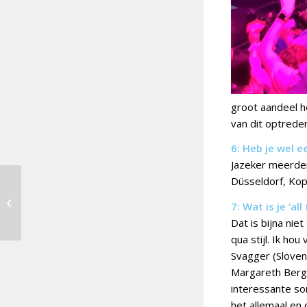
groot aandeel h
van dit optreden
6: Heb je wel 
Jazeker meerder
Düsseldorf, Ko
EBU bevestigt
technische problemen
7: Wat is je ‘al
songfestivalpodium
Dat is bijna nie
qua stijl. Ik ho
Svagger (Sloven
Margareth Berg
interessante so
het allemaal en