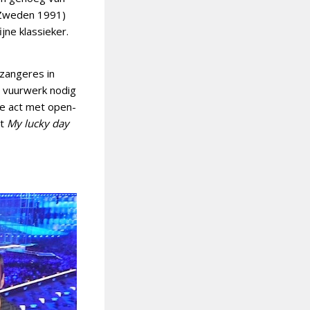
(Zweden 1991)
jne klassieker.
 zangeres in
n vuurwerk nodig
ige act met open-
et
My lucky day