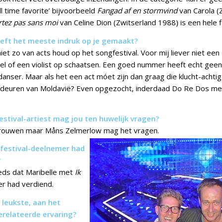
All time favorite’ bijvoorbeeld
Fangad af en stormvind
van Carola 
rtez pas sans moi
van Celine Dion (Zwitserland 1988) is een hele fi
eeft het meeste indruk op je gemaakt?
 niet zo van acts houd op het songfestival. Voor mij liever niet een
el of een violist op schaatsen. Een goed nummer heeft echt gee
 danser. Maar als het een act móet zijn dan graag die klucht-acht
e deuren van Moldavië? Even opgezocht, inderdaad Do Re Dos m
estival-artiest mag jou ten huwelijk vragen?
 trouwen maar Måns Zelmerlow mag het vragen.
festival-deelnemer had
?
eds dat Maribelle met
Ik
r had verdiend.
 leukste, aan het
erelateerde ervaring?