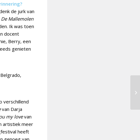
rinnering?
 denk de jurk van
j
De Mallemolen
den. Ik was toen
jn docent
e, Berry, een
teeds genieten
 Belgrado,
o verschillend
e
van Darja
ou my love
van
 artistiek meer
festival heeft
een genoeg van