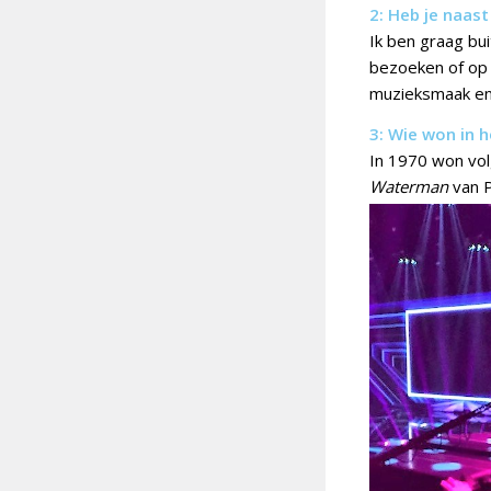
2: Heb je naas
Ik ben graag bu
bezoeken of op 
muzieksmaak en 
3: Wie won in h
In 1970 won vo
Waterman
van P