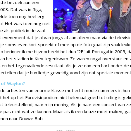
rste bezoek aan een
2003. Dat was in Riga,
elde toen nog heel erg
al. Het was toen nog niet
 als publiek in de zaal
et evenement dat je al van jongs af aan alleen maar via de televisi
je soms even kort spreekt of mee op de foto gaat zijn vaak leuk
 herinner ik me bijvoorbeeld het duo ‘2B’ uit Portugal in 2005, da
n het stadion in Kiev tegenkwam. Ze waren nogal overstuur en ze
 en het tegenvallende resultaat. Als je ze dan een hart onder de 
ertellen dat je hun liedje geweldig vond zijn dat speciale momen
 of Waylon?
de artiesten van enorme klasse met echt mooie nummers in hun 
 het op het Eurovisiepodium niet helemaal goed tot uiting is ge
t teleurstellend, naar mijn mening. Als je naar een concert van ze
 je pas echt wat ze kunnen. Maar als ik een keuze moet maken, ga
men naar Douwe Bob.