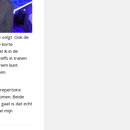
e volgt. Ook de
e korte
t ik in de
lfs in tranen
riem kunt
ten.
repertoire.
komen. Beide
 gaat is dat echt
an mijn