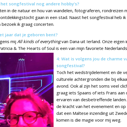
t het songfestival nog andere hobby’s?
iten in de natuur en hou van wandelen, fotograferen, rondreizen
ontdekkingstocht gaan in een stad. Naast het songfestival heb i
bezoek ik graag concerten.
et jaar dat je geboren bent?
lgens mij
All kinds of everything
van Dana uit Ierland. Onze eigen 
atricia & The Hearts of Soul is een van mijn favoriete Nederland
4: Wat is volgens jou de charme v
songfestival?
Toch het wedstrijdelement en de ve
culturele achtergronden die bij elka
avond. Ook al zijn het soms veel clich
graag iets Spaans of iets Frans aan 
ervaren van desbetreffende landen. 
de kracht van het evenement en o
dat een Maltese inzending uit Zweden
komen is die magie voor mij weg.