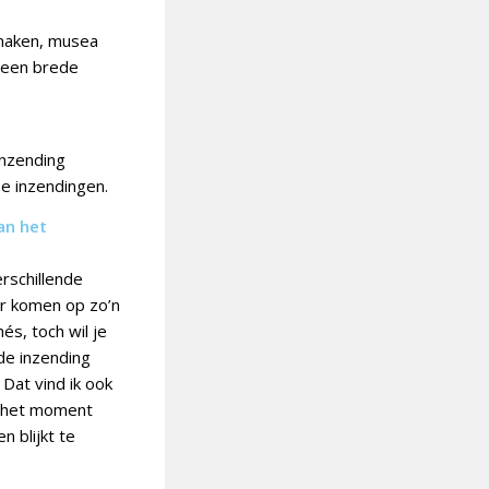
 maken, musea
k een brede
inzending
se inzendingen.
an het
rschillende
ar komen op zo’n
és, toch wil je
de inzending
Dat vind ik ook
p het moment
 blijkt te