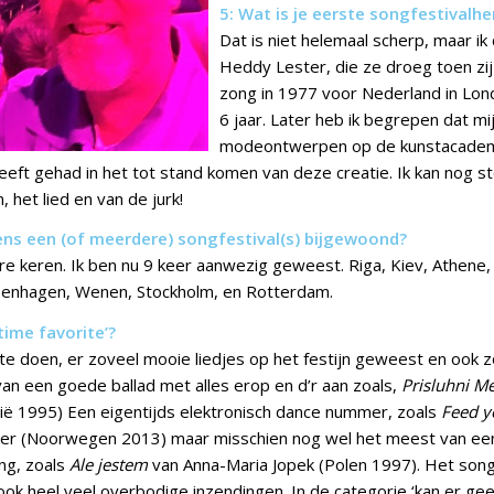
5: Wat is je eerste songfestivalhe
Dat is niet helemaal scherp, maar ik
Heddy Lester, die ze droeg toen zi
zong in 1977 voor Nederland in Lon
6 jaar. Later heb ik begrepen dat mi
modeontwerpen op de kunstacademi
eeft gehad in het tot stand komen van deze creatie. Ik kan nog s
, het lied en van de jurk!
eens een (of meerdere) songfestival(s) bijgewoond?
e keren. Ik ben nu 9 keer aanwezig geweest. Riga, Kiev, Athene,
penhagen, Wenen, Stockholm, en Rotterdam.
l time favorite’?
t te doen, er zoveel mooie liedjes op het festijn geweest en ook z
u van een goede ballad met alles erop en d’r aan zoals,
Prisluhni M
ië 1995) Een eigentijds elektronisch dance nummer, zoals
Feed y
er (Noorwegen 2013) maar misschien nog wel het meest van een
ng, zoals
Ale jestem
van Anna-Maria Jopek (Polen 1997). Het song
 ook heel veel overbodige inzendingen. In de categorie ‘kan er g