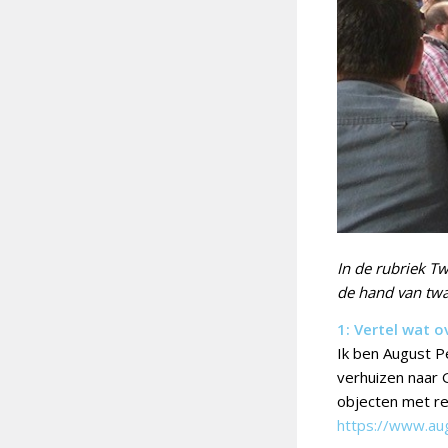
In de rubriek T
de hand van twaa
1: Vertel wat o
Ik ben August P
verhuizen naar 
objecten met res
https://www.au