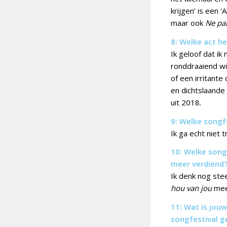
krijgen’ is een ‘
maar ook
Ne pa
8: Welke act h
Ik geloof dat ik
ronddraaiend wi
of een irritante
en dichtslaand
uit 2018.
9: Welke songf
Ik ga echt niet
10: Welke song
meer verdiend
Ik denk nog ste
hou van jou
mee
11: Wat is jouw
songfestival g