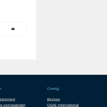
h
Overig
statement
Bestuur
e voorwaarden
OGAE International