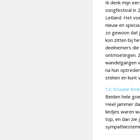
Ik denk mijn ee
songfestival in 
Letland. Het vo
nieuw en specia
zo gewoon dat je
kon zitten bij h
deelnemers die 
ontmoetingen. Zo
wandelgangen va
na hun optreden
steken en kunt v
12: Douwe Bob
Beiden hele goe
Heel jammer dat
liedjes waren wa
top, en dan zie
sympathiestem