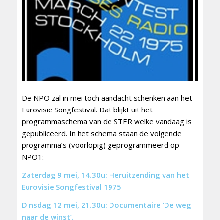
De NPO zal in mei toch aandacht schenken aan het
Eurovisie Songfestival. Dat blijkt uit het
programmaschema van de STER welke vandaag is
gepubliceerd. In het schema staan de volgende
programma’s (voorlopig) geprogrammeerd op
NPO1:
Zaterdag 9 mei, 14.30u: Heruitzending van het
Eurovisie Songfestival 1975
Dinsdag 12 mei, 21.30u: Documentaire ‘De weg
naar de winst’.