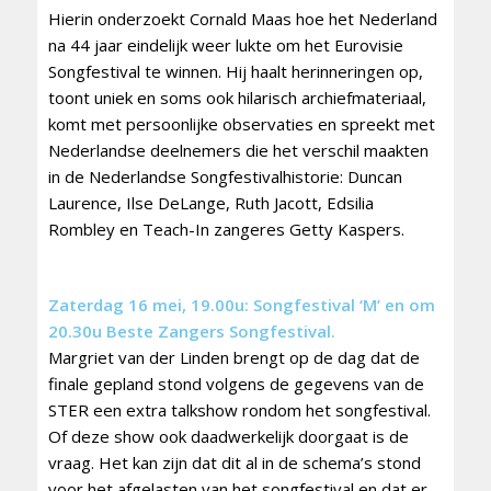
Hierin onderzoekt Cornald Maas hoe het Nederland
na 44 jaar eindelijk weer lukte om het Eurovisie
Songfestival te winnen. Hij haalt herinneringen op,
toont uniek en soms ook hilarisch archiefmateriaal,
komt met persoonlijke observaties en spreekt met
Nederlandse deelnemers die het verschil maakten
in de Nederlandse Songfestivalhistorie: Duncan
Laurence, Ilse DeLange, Ruth Jacott, Edsilia
Rombley en Teach-In zangeres Getty Kaspers.
Zaterdag 16 mei, 19.00u: Songfestival ‘M’ en om
20.30u Beste Zangers Songfestival.
Margriet van der Linden brengt op de dag dat de
finale gepland stond volgens de gegevens van de
STER een extra talkshow rondom het songfestival.
Of deze show ook daadwerkelijk doorgaat is de
vraag. Het kan zijn dat dit al in de schema’s stond
voor het afgelasten van het songfestival en dat er