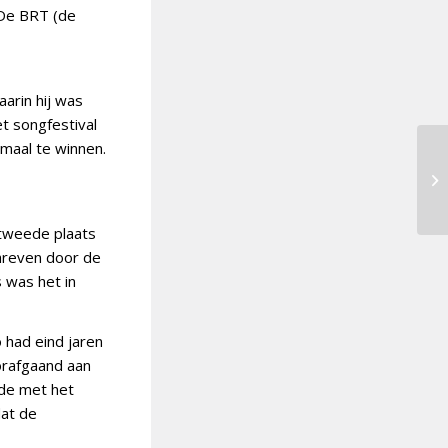
 De BRT (de
arin hij was
t songfestival
 maal te winnen.
 tweede plaats
hreven door de
 was het in
 had eind jaren
oorafgaand aan
gde met het
dat de