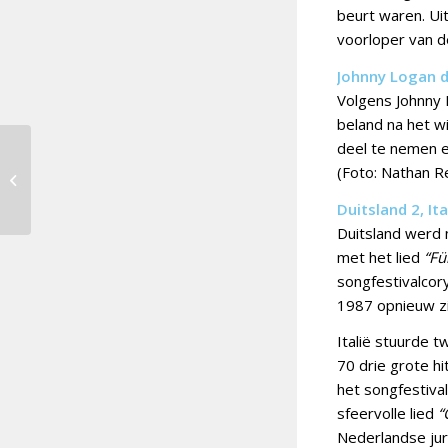
beurt waren. Ui
voorloper van d
Johnny Logan 
Volgens Johnny 
beland na het w
deel te nemen en
Oostenrijks duo brengt
(Foto: Nathan R
‘Who The Hell Is
Edgar?’
Duitsland 2, Ita
Duitsland werd 
met het lied
“Fü
songfestivalcor
1987 opnieuw zi
Italië stuurde 
70 drie grote hi
het songfestiva
sfeervolle lied
“
Nederlandse jur