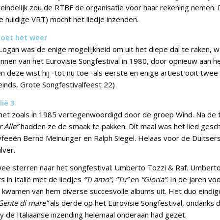
teindelijk zou de RTBF de organisatie voor haar rekening nemen.
e huidige VRT) mocht het liedje inzenden.
doet het weer
Logan was de enige mogelijkheid om uit het diepe dal te raken, wa
innen van het Eurovisie Songfestival in 1980, door opnieuw aan he
 deze wist hij -tot nu toe -als eerste en enige artiest ooit twee
einds, Grote Songfestivalfeest 22)
lië 3
net zoals in 1985 vertegenwoordigd door de groep Wind. Na de
r Alle”
hadden ze de smaak te pakken. Dit maal was het lied gesc
yfeeën Bernd Meinunger en Ralph Siegel. Helaas voor de Duitsers
lver.
twee sterren naar het songfestival: Umberto Tozzi & Raf. Umberto
ts in Italië met de liedjes
“Ti amo”
,
“Tu”
en
“Gloria”
. In de jaren v
l kwamen van hem diverse succesvolle albums uit. Het duo eindi
Gente di mare”
als derde op het Eurovisie Songfestival, ondanks 
y de Italiaanse inzending helemaal onderaan had gezet.