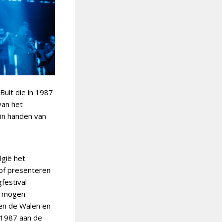
Bult die in 1987
van het
 in handen van
gië het
 of presenteren
festival
n mogen
en de Walen en
 1987 aan de