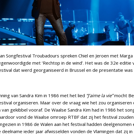
 van Songfestival Troubadours spreken Chiel en Jeroen met Marga 
genwoordigde met ‘Rechtop in de wind’. Het was de 32e editie 
estival dat werd georganiseerd in Brussel en de presentatie was
ning van Sandra Kim in 1986 met het lied
“J’aime la vie”
mocht Bel
estival organiseren. Maar over de vraag wie het zou organiseren
van gekibbel vooraf. De Waalse Sandra Kim had in 1986 het song
ardoor vond de Waalse omroep RTBF dat zij het festival zoude
ngezien in 1986 de Walen aan het festival hadden deelgenomen 
 deelname ieder jaar afwisselden vonden de Vlamingen dat zij in