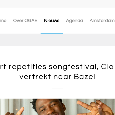
me
Over OGAE
Nieuws
Agenda
Amsterdam 
rt repetities songfestival, Cl
vertrekt naar Bazel