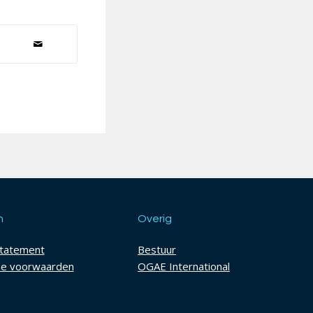
h
Overig
statement
Bestuur
e voorwaarden
OGAE International