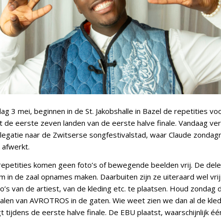
g 3 mei, beginnen in de St. Jakobshalle in Bazel de repetities vo
t de eerste zeven landen van de eerste halve finale. Vandaag ve
egatie naar de Zwitserse songfestivalstad, waar Claude zonda
 afwerkt.
 repetities komen geen foto’s of bewegende beelden vrij. De dele
 in de zaal opnames maken. Daarbuiten zijn ze uiteraard wel vri
o’s van de artiest, van de kleding etc. te plaatsen. Houd zondag
nalen van AVROTROS in de gaten. Wie weet zien we dan al de kled
 tijdens de eerste halve finale. De EBU plaatst, waarschijnlijk é