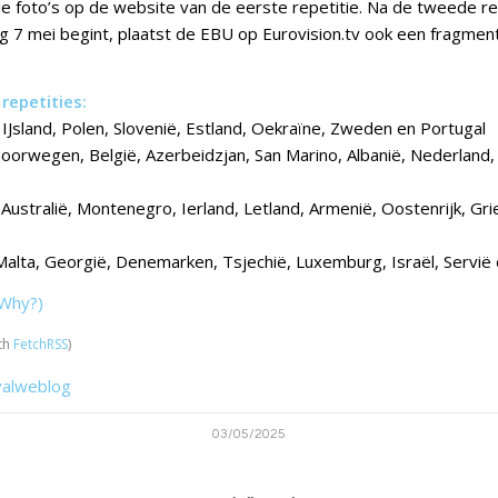
rie foto’s op de website van de eerste repetitie. Na de tweede re
 7 mei begint, plaatst de EBU op Eurovision.tv ook een fragmen
repetities:
IJsland, Polen, Slovenië, Estland, Oekraïne, Zweden en Portugal
oorwegen, België, Azerbeidzjan, San Marino, Albanië, Nederland,
Australië, Montenegro, Ierland, Letland, Armenië, Oostenrijk, Gri
Malta, Georgië, Denemarken, Tsjechië, Luxemburg, Israël, Servië 
Why?)
th
FetchRSS
)
valweblog
03/05/2025