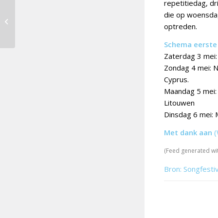
repetitiedag, d
AVROTROS in bezwaar
die op woensdag
tegen vlaggenregel
optreden.
EBU na gesprek COC
Schema eerste 
Zaterdag 3 mei: 
Zondag 4 mei: N
Cyprus.
Maandag 5 mei: 
Litouwen
Dinsdag 6 mei: 
Met dank aan
(
(Feed generated wi
Bron: Songfesti