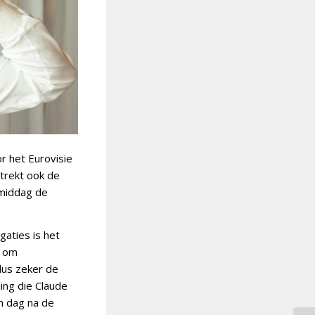
or het Eurovisie
rtrekt ook de
gmiddag de
gaties is het
j om
 dus zeker de
ing die Claude
én dag na de