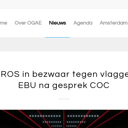
me
Over OGAE
Nieuws
Agenda
Amsterdam 
OS in bezwaar tegen vlagg
EBU na gesprek COC