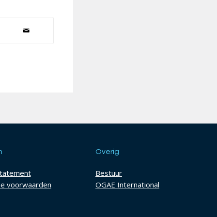
h
Overig
statement
Bestuur
e voorwaarden
OGAE International