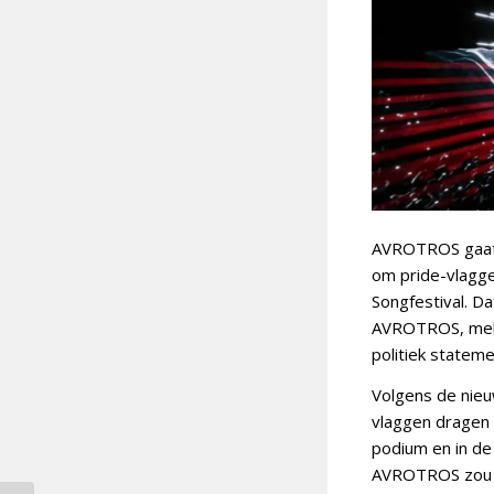
AVROTROS gaat 
om pride-vlaggen
Songfestival. D
AVROTROS, melde
politiek stateme
Volgens de nieu
vlaggen dragen 
podium en in de
AVROTROS zou gr