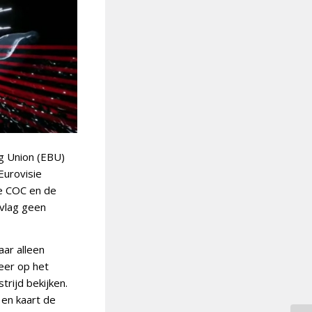
g Union (EBU)
Eurovisie
ie COC en de
-vlag geen
aar alleen
eer op het
rijd bekijken.
 en kaart de