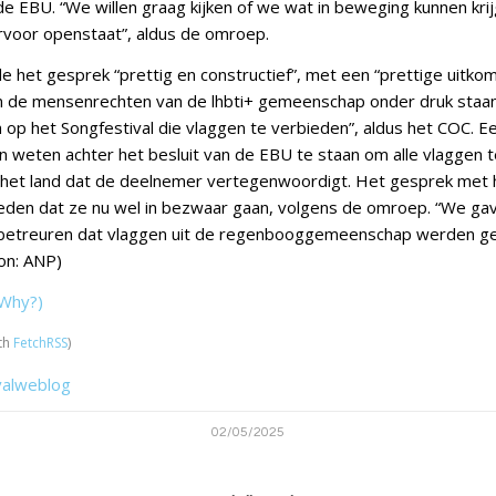
 de EBU. “We willen graag kijken of we wat in beweging kunnen kr
voor openstaat”, aldus de omroep.
et gesprek “prettig en constructief”, met een “prettige uitkomst
in de mensenrechten van de lhbti+ gemeenschap onder druk staan
 op het Songfestival die vlaggen te verbieden”, aldus het COC. E
weten achter het besluit van de EBU te staan om alle vlaggen 
 het land dat de deelnemer vertegenwoordigt. Het gesprek met 
reden dat ze nu wel in bezwaar gaan, volgens de omroep. “We gav
 betreuren dat vlaggen uit de regenbooggemeenschap werden ge
on: ANP)
Why?)
th
FetchRSS
)
valweblog
02/05/2025