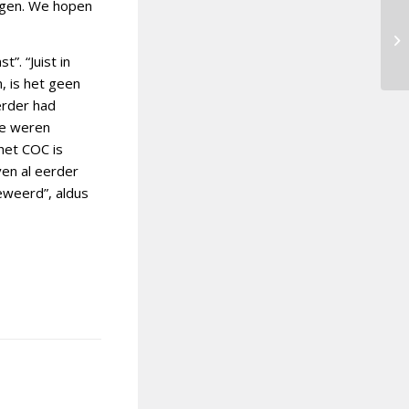
ijgen. We hopen
”. “Juist in
, is het geen
erder had
te weren
het COC is
en al eerder
weerd”, aldus