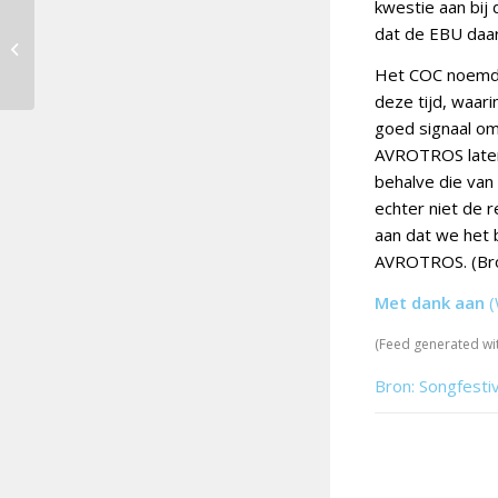
kwestie aan bij
Red Sebastian wil de
dat de EBU daar
Arena in Bazel
omtoveren tot een
Het COC noemde h
Rave-club
deze tijd, waar
goed signaal om
AVROTROS laten 
behalve die van
echter niet de 
aan dat we het
AVROTROS. (Br
Met dank aan
(
(Feed generated wi
Bron: Songfesti