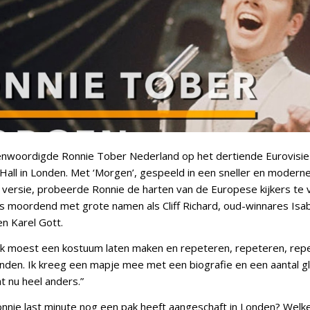
nwoordigde Ronnie Tober Nederland op het dertiende Eurovisie 
 Hall in Londen. Met ‘Morgen’, gespeeld in een sneller en moder
e versie, probeerde Ronnie de harten van de Europese kijkers te
s moordend met grote namen als Cliff Richard, oud-winnares Isab
n Karel Gott.
Ik moest een kostuum laten maken en repeteren, repeteren, rep
onden. Ik kreeg een mapje mee met een biografie en een aantal gl
at nu heel anders.”
onnie last minute nog een pak heeft aangeschaft in Londen? Wel