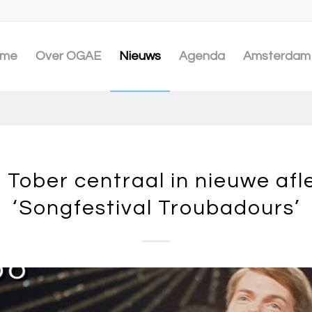
me
Over OGAE
Nieuws
Agenda
Amsterdam 
 Tober centraal in nieuwe afl
‘Songfestival Troubadours’