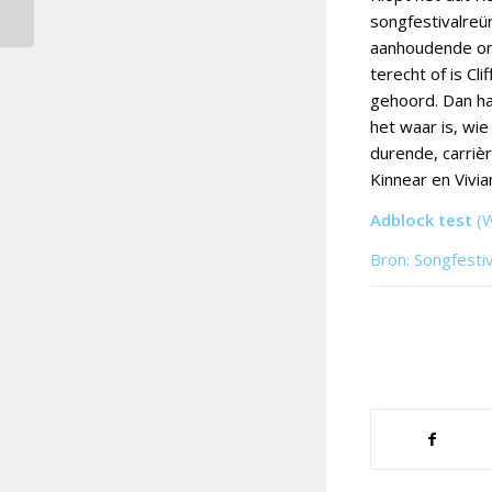
songfestivalreü
aanhoudende om
terecht of is Cl
gehoord. Dan ha
het waar is, wie
durende, carriè
Kinnear en Vivia
Adblock test
(
Bron: Songfesti