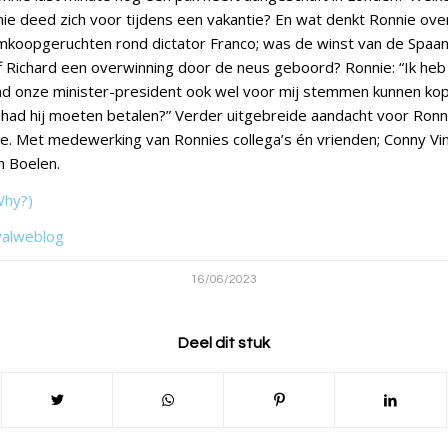
nie deed zich voor tijdens een vakantie? En wat denkt Ronnie ove
koopgeruchten rond dictator Franco; was de winst van de Spaan
iff Richard een overwinning door de neus geboord? Ronnie: “Ik he
d onze minister-president ook wel voor mij stemmen kunnen kope
 had hij moeten betalen?” Verder uitgebreide aandacht voor Ronnie
re. Met medewerking van Ronnies collega’s én vrienden; Conny Vin
n Boelen.
Why?)
valweblog
16/06/2023
Deel dit stuk