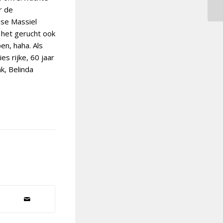
r de
se Massiel
b het gerucht ook
n, haha. Als
s rijke, 60 jaar
k, Belinda