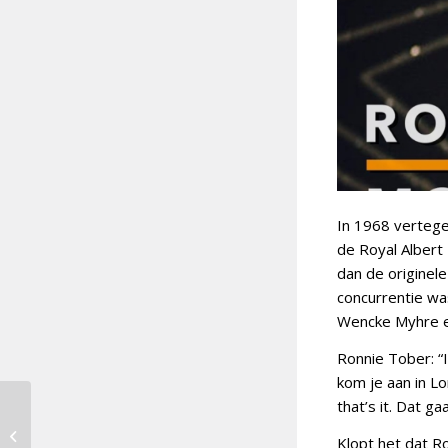
In 1968 vertege
de Royal Albert
dan de originel
concurrentie wa
Wencke Myhre e
Ronnie Tober: “
kom je aan in L
that’s it. Dat ga
ESF 2024: de stand van
Klopt het dat R
zaken