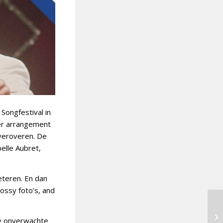
Songfestival in
ner arrangement
 veroveren. De
elle Aubret,
eteren. En dan
ossy foto’s, and
ke onverwachte