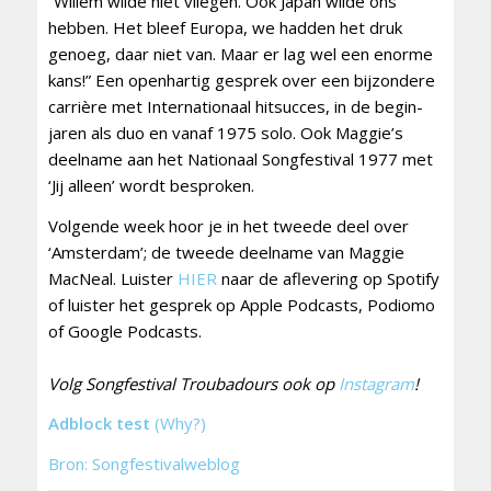
“Willem wilde niet vliegen. Ook Japan wilde ons
hebben. Het bleef Europa, we hadden het druk
genoeg, daar niet van. Maar er lag wel een enorme
kans!” Een openhartig gesprek over een bijzondere
carrière met Internationaal hitsucces, in de begin-
jaren als duo en vanaf 1975 solo. Ook Maggie’s
deelname aan het Nationaal Songfestival 1977 met
‘Jij alleen’ wordt besproken.
Volgende week hoor je in het tweede deel over
‘Amsterdam’; de tweede deelname van Maggie
MacNeal. Luister
HIER
naar de aflevering op Spotify
of luister het gesprek op Apple Podcasts, Podiomo
of Google Podcasts.
Volg Songfestival Troubadours ook op
Instagram
!
Adblock test
(Why?)
Bron: Songfestivalweblog