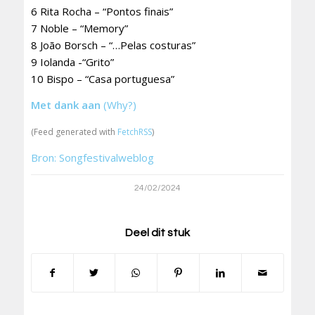
6 Rita Rocha – “Pontos finais”
7 Noble – “Memory”
8 João Borsch – “…Pelas costuras”
9 Iolanda -“Grito”
10 Bispo – “Casa portuguesa”
Met dank aan
(Why?)
(Feed generated with
FetchRSS
)
Bron: Songfestivalweblog
24/02/2024
Deel dit stuk