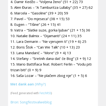
4. Damir Kedžo – “Voljena ženo” (51 + 22) 73
5. Alen Đuras – “A Tamburitza Lullaby” (35 + 27) 62
6. Marcela – “Gasoline” (39 + 20) 59
7. Pavel – “Do mjeseca” (38 + 15) 53
8. Eugen – “Tišine” (26 + 15) 41
9. Vatra – “Slatke suze, gorka ljubav” (21 + 15) 36
10. Natalie Balmix – “Dijamanti” (24 + 11) 35
11. Lara Demarin – “Ne vjerujem ti” (19 + 6) 25
12. Boris Štok – “Can We Talk” (10 + 13) 23
13. Lana Mandarić – “More” (9 + 4) 13
14. Stefany – “Sretnih dana dat’ će Bog” (3 + 9) 12
15. Mario Battifiaca feat. Robert Ferlin – “Vodu piti
trizan biti” (0 + 9) 9
16. Saša Lozar – “Ne plačem zbog nje” (1 + 5) 6
Met dank aan
(Why?)
(Feed generated with
FetchRSS
)
Bron: Songfestivalweblog