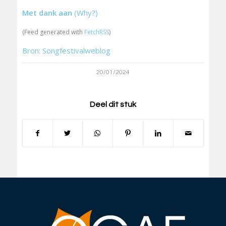
Met dank aan
(Why?)
(Feed generated with
FetchRSS
)
Bron: Songfestivalweblog
20/01/2024
Deel dit stuk