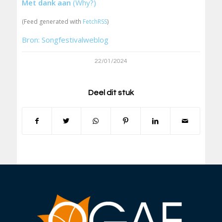
Met dank aan
(Why?)
(Feed generated with
FetchRSS
)
Bron: Songfestivalweblog
22/01/2024
Deel dit stuk