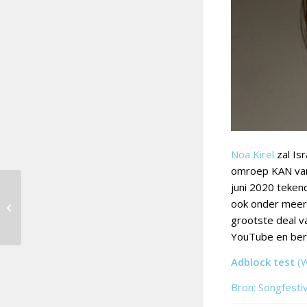
Noa Kirel
zal Is
omroep KAN van
juni 2020 tekend
J’aime La Vlie ’22: een
ook onder meer 
fijne terugblik
grootste deal van
YouTube en ber
Adblock test
(
Bron: Songfesti