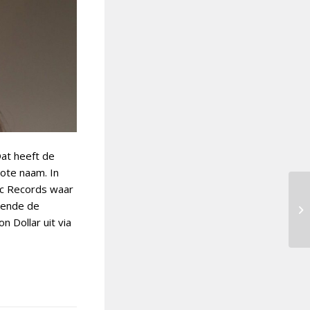
at heeft de
te naam. In
tic Records waar
kende de
n Dollar uit via