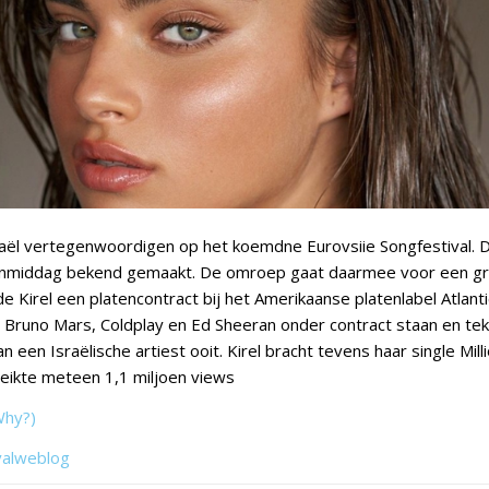
raël vertegenwoordigen op het koemdne Eurovsiie Songfestival. D
middag bekend gemaakt. De omroep gaat daarmee voor een gro
e Kirel een platencontract bij het Amerikaanse platenlabel Atlan
Bruno Mars, Coldplay en Ed Sheeran onder contract staan en te
 een Israëlische artiest ooit. Kirel bracht tevens haar single Millio
eikte meteen 1,1 miljoen views
Why?)
valweblog