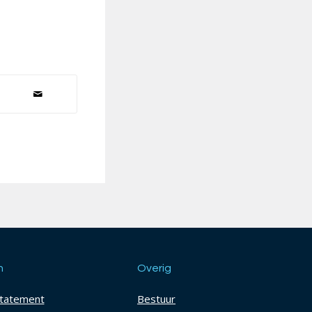
h
Overig
statement
Bestuur