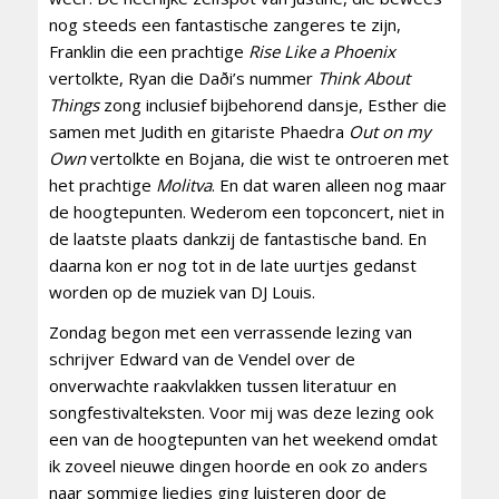
nog steeds een fantastische zangeres te zijn,
Franklin die een prachtige
Rise Like a Phoenix
vertolkte, Ryan die Daði’s nummer
Think About
Things
zong inclusief bijbehorend dansje, Esther die
samen met Judith en gitariste Phaedra
Out on my
Own
vertolkte en Bojana, die wist te ontroeren met
het prachtige
Molitva
. En dat waren alleen nog maar
de hoogtepunten. Wederom een topconcert, niet in
de laatste plaats dankzij de fantastische band. En
daarna kon er nog tot in de late uurtjes gedanst
worden op de muziek van DJ Louis.
Zondag begon met een verrassende lezing van
schrijver Edward van de Vendel over de
onverwachte raakvlakken tussen literatuur en
songfestivalteksten. Voor mij was deze lezing ook
een van de hoogtepunten van het weekend omdat
ik zoveel nieuwe dingen hoorde en ook zo anders
naar sommige liedjes ging luisteren door de