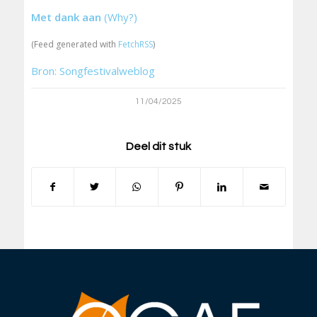
Met dank aan
(Why?)
(Feed generated with
FetchRSS
)
Bron: Songfestivalweblog
11/04/2025
Deel dit stuk