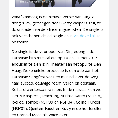
Vanaf vandaag is de nieuwe versie van Ding-a-
dong2025, gezongen door Getty kaspers zelf, te
downloaden via de streamingdiensten. De single is
ook verschenen als cd single en is
via deze link
te
bestellen.
De single is de voorloper van Dingedong – de
Eurovisie hits musical die op 10 en 11 mei 2025
exclusief te zien is in Theater aan het Spui te Den
Haag. Deze unieke productie is een ode aan het
Eurovisie Songfestival! Een musical over de weg
naar succes, eeuwige roem, vallen en opstaan.
Keihard werken…en winnen. In de musical zien we
Getty Kaspers (Teach-In), Nurlaila Karim (NSF’98),
Joël de Tombe (NSF’99 en NSF’04), Céline Purcell
(NSF’01), Quinten-Faust en Kizzy in de hoofdrollen
én Cornald Maas als voice over!