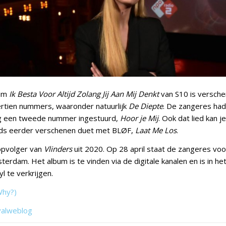
bum
Ik Besta Voor Altijd Zolang Jij Aan Mij Denkt
van S10 is versche
rtien nummers, waaronder natuurlijk
De Diepte
. De zangeres had
og een tweede nummer ingestuurd,
Hoor je Mij
. Ook dat lied kan j
eeds eerder verschenen duet met BLØF,
Laat Me Los
.
opvolger van
Vlinders
uit 2020. Op 28 april staat de zangeres voo
terdam. Het album is te vinden via de digitale kanalen en is in he
l te verkrijgen.
Why?)
valweblog