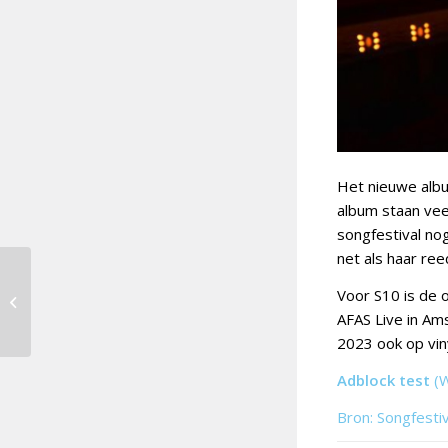
Het nieuwe al
album staan vee
songfestival n
net als haar r
Spanje maakt
Voor S10 is de 
kandidaten Benidorm
AFAS Live in Ams
Fest bekend
2023 ook op viny
Adblock test
(
Bron: Songfesti