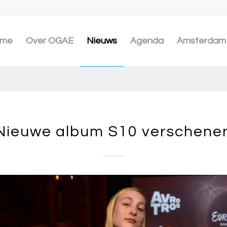
me
Over OGAE
Nieuws
Agenda
Amsterdam 
Nieuwe album S10 verschene