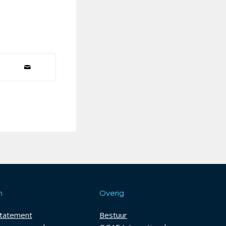
h
Overig
statement
Bestuur