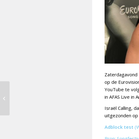
Zaterdagavond zi
op de Eurovisio
YouTube te volg
Douze Points 2023 [15]:
in AFAS Live in
Finland
Israël Calling,
uitgezonden o
Adblock test
(
Bron: Songfesti