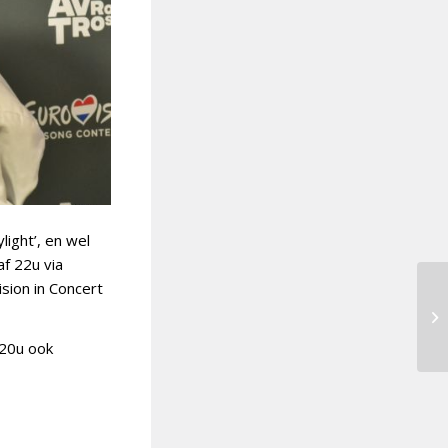
light’, en wel
af 22u via
sion in Concert
 20u ook