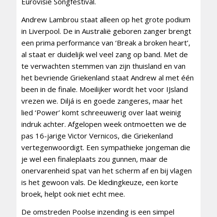
Eurovisie Songfestival.
Andrew Lambrou staat alleen op het grote podium
in Liverpool. De in Australië geboren zanger brengt
een prima performance van ‘Break a broken heart’,
al staat er duidelijk wel veel zang op band. Met de
te verwachten stemmen van zijn thuisland en van
het bevriende Griekenland staat Andrew al met één
been in de finale. Moeilijker wordt het voor IJsland
vrezen we. Diljá is en goede zangeres, maar het
lied ‘Power’ komt schreeuwerig over laat weinig
indruk achter. Afgelopen week ontmoetten we de
pas 16-jarige Victor Vernicos, die Griekenland
vertegenwoordigt. Een sympathieke jongeman die
je wel een finaleplaats zou gunnen, maar de
onervarenheid spat van het scherm af en bij vlagen
is het gewoon vals. De kledingkeuze, een korte
broek, helpt ook niet echt mee.
De omstreden Poolse inzending is een simpel