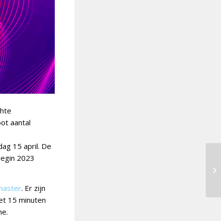
chte
ot aantal
dag 15 april. De
Begin 2023
master
. Er zijn
met 15 minuten
ne.