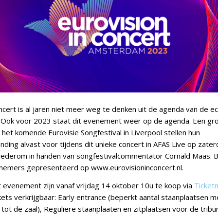
ncert is al jaren niet meer weg te denken uit de agenda van de e
. Ook voor 2023 staat dit evenement weer op de agenda. Een gro
het komende Eurovisie Songfestival in Liverpool stellen hun
nding alvast voor tijdens dit unieke concert in AFAS Live op zater
wederom in handen van songfestivalcommentator Cornald Maas. 
nemers gepresenteerd op www.eurovisioninconcert.nl.
t evenement zijn vanaf vrijdag 14 oktober 10u te koop via
Ticket
kets verkrijgbaar: Early entrance (beperkt aantal staanplaatsen 
ot de zaal), Reguliere staanplaaten en zitplaatsen voor de tribu