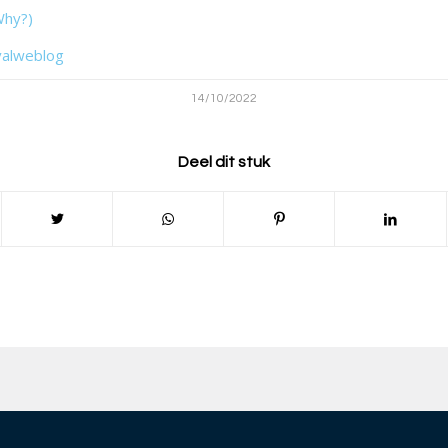
Why?)
valweblog
14/10/2022
Deel dit stuk