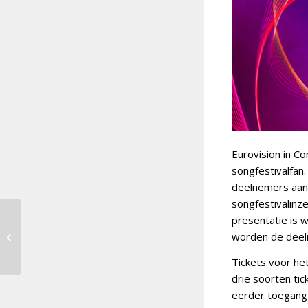
Eurovision in Co
songfestivalfan
deelnemers aan 
songfestivalinze
April 2023:
presentatie is 
Fanweekend met
worden de deel
Amsterdam Calling,
Eurovision in Concert
Tickets voor he
en Eurovisie...
drie soorten tic
eerder toegang t