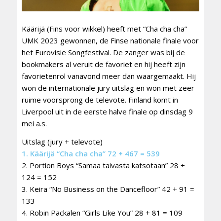
Käärijä (Fins voor wikkel) heeft met “Cha cha cha”
UMK 2023 gewonnen, de Finse nationale finale voor
het Eurovisie Songfestival. De zanger was bij de
bookmakers al veruit de favoriet en hij heeft zijn
favorietenrol vanavond meer dan waargemaakt. Hij
won de internationale jury uitslag en won met zeer
ruime voorsprong de televote. Finland komt in
Liverpool uit in de eerste halve finale op dinsdag 9
mei a.s.
Uitslag (jury + televote)
1. Käärijä “Cha cha cha” 72 + 467 = 539
2. Portion Boys “Samaa taivasta katsotaan” 28 +
124 = 152
3. Keira “No Business on the Dancefloor” 42 + 91 =
133
4. Robin Packalen “Girls Like You” 28 + 81 = 109