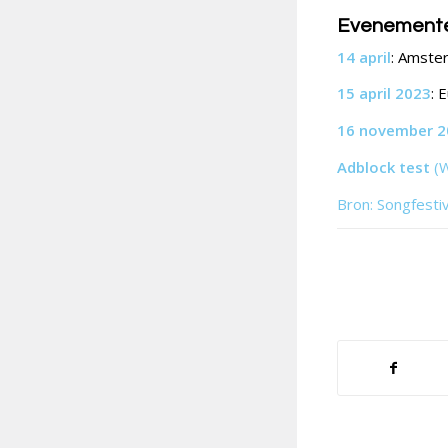
Evenement
14 april
: Amste
15 april 2023
: 
16 november 2
Adblock test
(
Bron: Songfesti