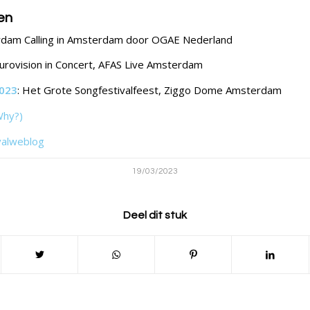
en
rdam Calling in Amsterdam door OGAE Nederland
Eurovision in Concert, AFAS Live Amsterdam
023
: Het Grote Songfestivalfeest, Ziggo Dome Amsterdam
Why?)
valweblog
19/03/2023
Deel dit stuk