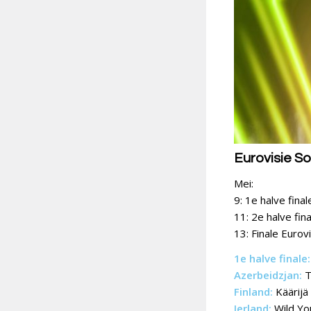
Eurovisie S
Mei:
9: 1e halve fina
11: 2e halve fin
13: Finale Eurov
1e halve finale:
Azerbeidzjan:
T
Finland:
Käärijä
Ierland:
Wild Yo