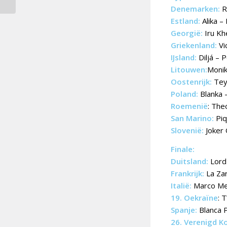
Concert
Denemarken:
R
Estland:
Alika –
Georgië:
Iru Kh
Griekenland:
Vi
IJsland:
Diljá – 
Litouwen:
Monik
Oostenrijk:
Teya
Poland:
Blanka 
Roemenië
: The
San Marino:
Piq
Slovenië:
Joker 
Finale:
Duitsland:
Lord 
Frankrijk:
La Za
Italië:
Marco Me
19. Oekraïne
: 
Spanje:
Blanca 
26. Verenigd Ko