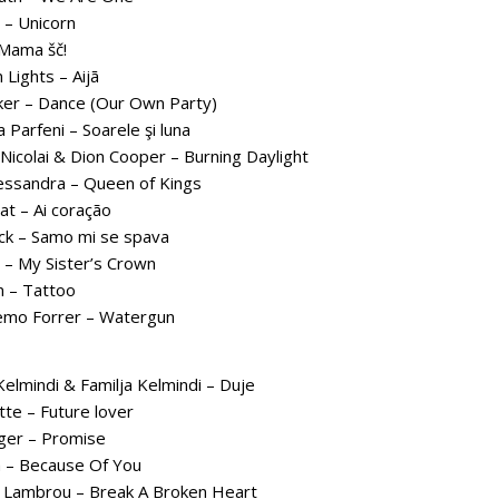
 – Unicorn
Mama šč!
Lights – Aijā
er – Dance (Our Own Party)
 Parfeni – Soarele şi luna
Nicolai & Dion Cooper – Burning Daylight
essandra – Queen of Kings
t – Ai coração
ck – Samo mi se spava
– My Sister’s Crown
 – Tattoo
mo Forrer – Watergun
Kelmindi & Familja Kelmindi – Duje
te – Future lover
er – Promise
 – Because Of You
Lambrou – Break A Broken Heart