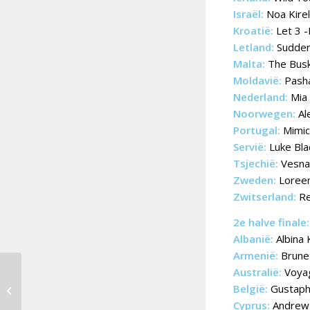
Israël:
Noa Kirel
Kroatië:
Let 3 -
Letland:
Sudden 
Malta:
The Busk
Moldavië:
Pasha
Nederland:
Mia 
Noorwegen:
Al
Portugal:
Mimica
Servië:
Luke Bla
Tsjechië:
Vesna 
Zweden:
Loreen
Zwitserland:
Re
2e halve finale:
Albanië:
Albina 
Armenië:
Brunet
Zes nieuwe landen
Australië:
Voyag
toegevoegd aan line-
België:
Gustaph
up Eurovision in
Cyprus:
Andrew 