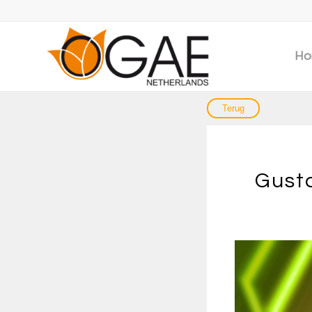
Ho
Gust