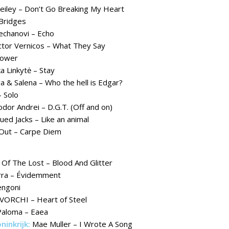
eiley – Don’t Go Breaking My Heart
 Bridges
echanovi – Echo
ctor Vernicos – What They Say
Power
a Linkytė – Stay
 & Salena – Who the hell is Edgar?
– Solo
odor Andrei – D.G.T. (Off and on)
ued Jacks – Like an animal
Out – Carpe Diem
Of The Lost – Blood And Glitter
rra – Évidemment
ngoni
TVORCHI – Heart of Steel
Paloma – Eaea
ninkrijk:
Mae Muller – I Wrote A Song