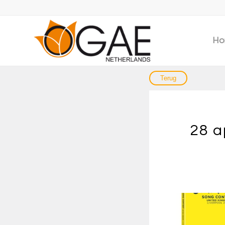
Ho
28 a