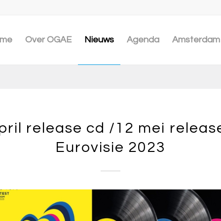
me
Over OGAE
Nieuws
Agenda
Amsterdam 
pril release cd /12 mei release
Eurovisie 2023