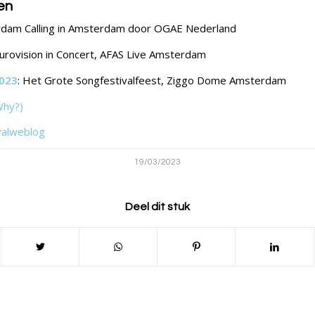
en
rdam Calling in Amsterdam door OGAE Nederland
Eurovision in Concert, AFAS Live Amsterdam
023
: Het Grote Songfestivalfeest, Ziggo Dome Amsterdam
Why?)
valweblog
19/03/2023
Deel dit stuk