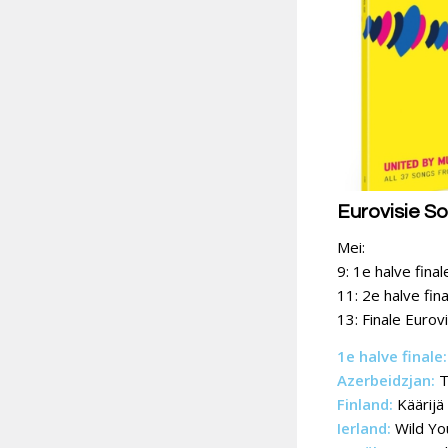
Eurovisie S
Mei:
9: 1e halve fina
11: 2e halve fin
13: Finale Eurov
1e halve finale:
Azerbeidzjan:
T
Finland:
Käärijä
Ierland:
Wild Yo