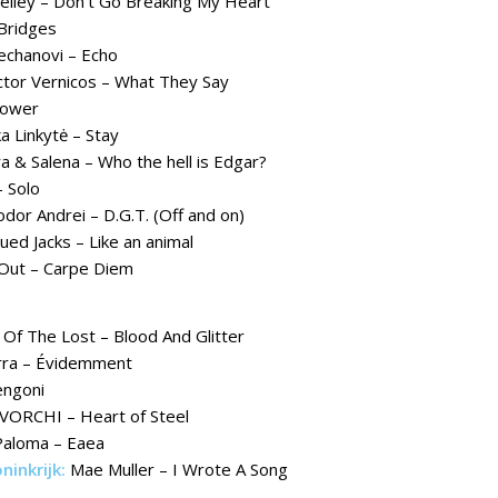
eiley – Don’t Go Breaking My Heart
 Bridges
echanovi – Echo
ctor Vernicos – What They Say
Power
a Linkytė – Stay
 & Salena – Who the hell is Edgar?
– Solo
odor Andrei – D.G.T. (Off and on)
ued Jacks – Like an animal
Out – Carpe Diem
Of The Lost – Blood And Glitter
rra – Évidemment
ngoni
TVORCHI – Heart of Steel
Paloma – Eaea
ninkrijk:
Mae Muller – I Wrote A Song