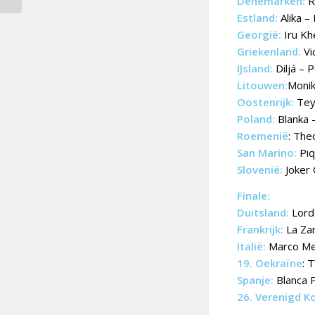
Denemarken:
R
Estland:
Alika –
Georgië:
Iru Kh
Griekenland:
Vi
IJsland:
Diljá – 
Litouwen:
Monik
Oostenrijk:
Teya
Poland:
Blanka 
Roemenië
: The
San Marino:
Piq
Slovenië:
Joker 
Finale:
Duitsland:
Lord 
Frankrijk:
La Za
Italië:
Marco Me
19. Oekraïne
: 
Spanje:
Blanca 
26. Verenigd Ko