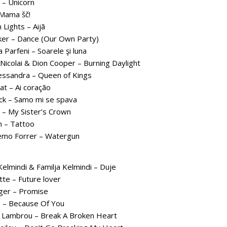
 – Unicorn
Mama šč!
Lights – Aijā
er – Dance (Our Own Party)
 Parfeni – Soarele şi luna
Nicolai & Dion Cooper – Burning Daylight
essandra – Queen of Kings
t – Ai coração
ck – Samo mi se spava
– My Sister’s Crown
 – Tattoo
mo Forrer – Watergun
Kelmindi & Familja Kelmindi – Duje
te – Future lover
er – Promise
 – Because Of You
Lambrou – Break A Broken Heart