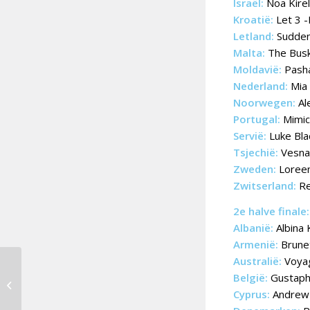
Israël:
Noa Kirel
Kroatië:
Let 3 -
Letland:
Sudden 
Malta:
The Busk
Moldavië:
Pasha
Nederland:
Mia 
Noorwegen:
Al
Portugal:
Mimica
Servië:
Luke Bla
Tsjechië:
Vesna 
Zweden:
Loreen
Zwitserland:
Re
2e halve finale:
Albanië:
Albina 
Armenië:
Brunet
Australië:
Voyag
België:
Gustaph
Gustaph vanavond te
gast bij Humberto
Cyprus:
Andrew 