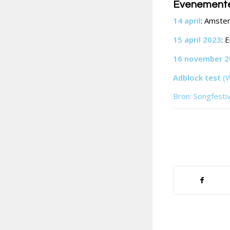
Evenement
14 april
: Amste
15 april 2023
: 
16 november 2
Adblock test
(
Bron: Songfesti