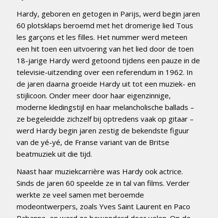
Hardy, geboren en getogen in Parijs, werd begin jaren
60 plotsklaps beroemd met het dromerige lied Tous
les garçons et les filles. Het nummer werd meteen
een hit toen een uitvoering van het lied door de toen
18-jarige Hardy werd getoond tijdens een pauze in de
televisie-uitzending over een referendum in 1962. In
de jaren daarna groeide Hardy uit tot een muziek- en
stijlicoon. Onder meer door haar eigenzinnige,
moderne kledingstijl en haar melancholische ballads –
ze begeleidde zichzelf bij optredens vaak op gitaar –
werd Hardy begin jaren zestig de bekendste figuur
van de yé-yé, de Franse variant van de Britse
beatmuziek uit die tijd.
Naast haar muziekcarrière was Hardy ook actrice.
Sinds de jaren 60 speelde ze in tal van films. Verder
werkte ze veel samen met beroemde
modeontwerpers, zoals Yves Saint Laurent en Paco