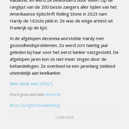
Rabanne, en werd ze bewonderd door velen. Op de
ranglijst van de 200 beste zangers aller tijden van het
Amerikaanse tijdschrift Rolling Stone in 2023 nam
Hardy de 162ste plek in. Ze was de enige artiest uit
Frankrijk op de lijst.
In de afgelopen decennia worstelde Hardy met
gezondheidsproblemen. Zo werd zo’n twintig jaar
geleden bij haar voor het eerst kanker vastgesteld. De
afgelopen jaren kon ze niet meer zingen door de
behandelingen. Ze overleed na een jarenlang ziekbed
uiteindelijk aan keelkanker.
Met dank aan
(Why?)
(Feed generated with
FetchRSS
)
Bron: Songfestivalweblog
13/06/2024