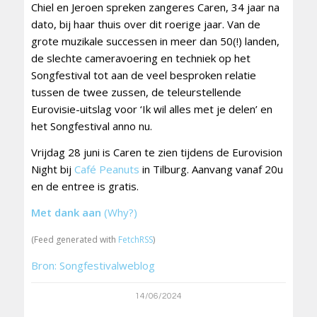
Chiel en Jeroen spreken zangeres Caren, 34 jaar na
dato, bij haar thuis over dit roerige jaar. Van de
grote muzikale successen in meer dan 50(!) landen,
de slechte cameravoering en techniek op het
Songfestival tot aan de veel besproken relatie
tussen de twee zussen, de teleurstellende
Eurovisie-uitslag voor ‘Ik wil alles met je delen’ en
het Songfestival anno nu.
Vrijdag 28 juni is Caren te zien tijdens de Eurovision
Night bij
Café Peanuts
in Tilburg. Aanvang vanaf 20u
en de entree is gratis.
Met dank aan
(Why?)
(Feed generated with
FetchRSS
)
Bron: Songfestivalweblog
14/06/2024