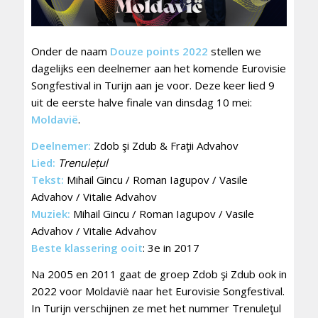
Onder de naam
Douze points 2022
stellen we
dagelijks een deelnemer aan het komende Eurovisie
Songfestival in Turijn aan je voor. Deze keer lied 9
uit de eerste halve finale van dinsdag 10 mei:
Moldavië
.
Deelnemer:
Zdob şi Zdub & Fraţii Advahov
Lied:
Trenulețul
Tekst:
Mihail Gincu / Roman Iagupov / Vasile
Advahov / Vitalie Advahov
Muziek:
Mihail Gincu / Roman Iagupov / Vasile
Advahov / Vitalie Advahov
Beste klassering ooit
: 3e in 2017
Na 2005 en 2011 gaat de groep Zdob şi Zdub ook in
2022 voor Moldavië naar het Eurovisie Songfestival.
In Turijn verschijnen ze met het nummer Trenuleţul