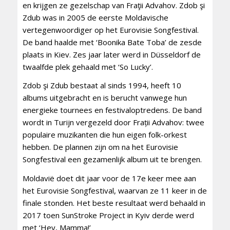
en krijgen ze gezelschap van Fraţii Advahov. Zdob şi
Zdub was in 2005 de eerste Moldavische
vertegenwoordiger op het Eurovisie Songfestival.
De band haalde met ‘Boonika Bate Toba’ de zesde
plaats in Kiev. Zes jaar later werd in Düsseldorf de
twaalfde plek gehaald met ‘So Lucky’.
Zdob şi Zdub bestaat al sinds 1994, heeft 10
albums uitgebracht en is berucht vanwege hun
energieke tournees en festivaloptredens. De band
wordt in Turijn vergezeld door Frații Advahov: twee
populaire muzikanten die hun eigen folk-orkest
hebben. De plannen zijn om na het Eurovisie
Songfestival een gezamenlijk album uit te brengen.
Moldavië doet dit jaar voor de 17e keer mee aan
het Eurovisie Songfestival, waarvan ze 11 keer in de
finale stonden. Het beste resultaat werd behaald in
2017 toen SunStroke Project in Kyiv derde werd
met ‘Hey, Mamma!’