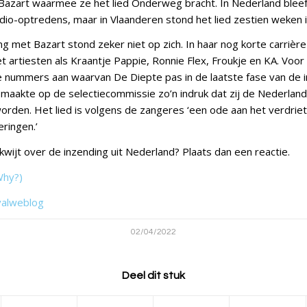
Bazart waarmee ze het lied Onderweg bracht. In Nederland bleef 
adio-optredens, maar in Vlaanderen stond het lied zestien weken i
 met Bazart stond zeker niet op zich. In haar nog korte carrière
 artiesten als Kraantje Pappie, Ronnie Flex, Froukje en KA. Voor 
 nummers aan waarvan De Diepte pas in de laatste fase van de i
 maakte op de selectiecommissie zo’n indruk dat zij de Nederlan
orden. Het lied is volgens de zangeres ‘een ode aan het verdrie
eringen.’
g kwijt over de inzending uit Nederland? Plaats dan een reactie.
Why?)
valweblog
02/04/2022
Deel dit stuk