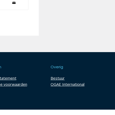
h
Overig
statement
Bestuur
e voorwaarden
OGAE International