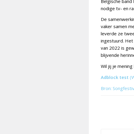
Belgische band 
nodige tv- en r
De samenwerking
vaker samen met
leverde ze twee
ingestuurd. Het
van 2022 is gew
blijvende herinn
Wil jij je menin
Adblock test
(
Bron: Songfesti