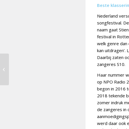
Beste klasseri
Nederland versc
songfestival. D
naam gaat Stien
festival in Rot
welk genre dan o
kan uitdragen’.
Daarbij zaten o
zangeres S10.
Douze Points 2022 [7]:
Bulgarije
Haar nummer we
op NPO Radio 2, 
begon in 2016 to
2018 tekende bi
zomer indruk me
de zangeres in 
aanmoedigingspr
werd daar ook 