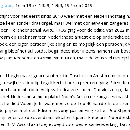
ng ooit
: 1e in 1957, 1959, 1969, 1975 en 2019
hijnt voor het eerst sinds 2010 weer met een Nederlandstalig 
eze keer zonder draaiorgel, maar wel met opnieuw een zangeres, 
 den Hollander schuil. AVROTROS ging voor de editie van 2022 m
terdam op zoek naar ‘een Nederlandse artiest die op onderscheide
ok, een eigen persoonlijke song en zo mogelijk een persoonlijk v
 Lang bleef het stil totdat begin december ineens namen naar bo
ok Jaap Reesema en Armin van Buuren, maar de keus viel niet op 
rd begin maart gepresenteerd in Tuschinki in Amsterdam met e
terwijl de videoclip tegelijkertijd ook in première ging. Stien den
en haar mini-album Antipsychotica verscheen. Dat viel zo op, dat 
j het Nederlandse hiphoplabel Noah’s Ark en de zangeres maakt
t het lied ‘Adem Je In’ waarmee ze de Top 40 haalde. In de jaren
de prijzen met een Edison en vorig jaar ontving ze het Pop Stipe
ijs voor veelbelovend muziektalent tijdens Eurosonic Noordersl
een 3FM-Award aan toegevoegd voor beste samenwerking. Dat 