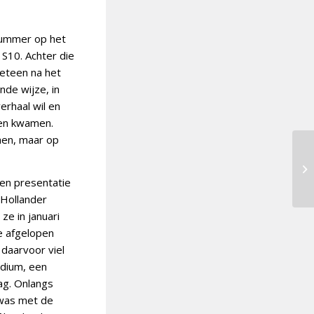
nummer op het
S10. Achter die
eteen na het
nde wijze, in
erhaal wil en
ven kwamen.
hen, maar op
en presentatie
 Hollander
ze in januari
e afgelopen
 daarvoor viel
ndium, een
ag. Onlangs
was met de