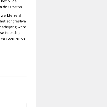
het bij de
n de Ultratop.
 werkte ze al
het songfestival
nschrijving werd
dse inzending
t van toen en de