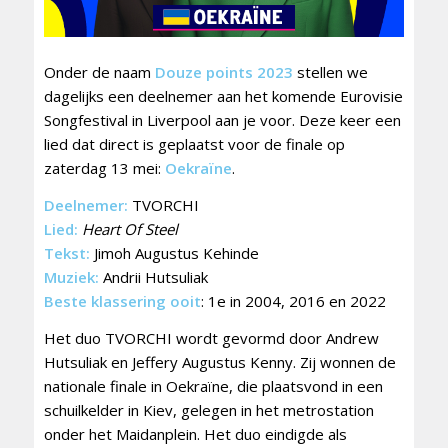
Onder de naam
Douze points 2023
stellen we
dagelijks een deelnemer aan het komende Eurovisie
Songfestival in Liverpool aan je voor. Deze keer een
lied dat direct is geplaatst voor de finale op
zaterdag 13 mei:
Oekraïne
.
Deelnemer:
TVORCHI
Lied:
Heart Of Steel
Tekst:
Jimoh Augustus Kehinde
Muziek:
Andrii Hutsuliak
Beste klassering ooit
: 1e in 2004, 2016 en 2022
Het duo TVORCHI wordt gevormd door Andrew
Hutsuliak en Jeffery Augustus Kenny. Zij wonnen de
nationale finale in Oekraïne, die plaatsvond in een
schuilkelder in Kiev, gelegen in het metrostation
onder het Maidanplein. Het duo eindigde als