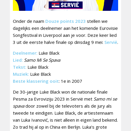
Onder de naam
Douze points 2023
stellen we
dagelijks een deelnemer aan het komende Eurovisie
Songfestival in Liverpool aan je voor. Deze keer lied
3 uit de eerste halve finale op dinsdag 9 mei:
Servië
.
Deelnemer:
Luke Black
Lied:
Samo Mi Se Spava
Tekst:
Luke Black
Muziek:
Luke Black
Beste klassering ooit
: 1e in 2007
De 30-jarige Luke Black won de nationale finale
Pesma za Evroviziju 2023 in Servië met
Samo mi se
spava
door zowel bij de televoters als de jury als
tweede te eindigen. Luke Black, de artiestennaam
van Luka Ivanović, is niet alleen in eigen land bekend.
Zo trad hij al op in China en Berlijn. Luka’s grote