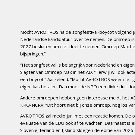
Mocht AVROTROS na de songfestival-boycot volgend j
Nederlandse kandidatuur over te nemen. De omroep is
2027 besluiten om niet deel te nemen. Omroep Max hee
bijspringen.”
“Het songfestival is belangrijk voor Nederland en eige
Slagter van Omroep Max in het AD. “Terwijl wij ook acti
een boycot.” Aarzelend: “Mocht AVROTROS weer niet gaa
eigen kas betalen. Dan moet de NPO een flinke duit doe
Andere omroepen hebben geen interesse meldt het AD.
KRO-NCRV: “Dit hoort niet bij onze omroep, nog los van wa
AVROTROS zal medio juni met een reactie komen. De om
evaluatie van de EBU ook af te wachten. Daarnaast is
Slovenië, Ierland en IJsland sloegen de editie van 20