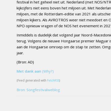
festival in het geheel niet uit. Nederland (met NOS/N
kijkcijfers niet eens boven het miljoen uit. Met Neder
miljoen, met de Rotterdam-editie van 2021 als uitschiet
miljoen kijkers. Als AVROTROS weer niet meedoet en Om
NPO opnieuw vragen of de NOS het evenement in 2027 ‘
Inmiddels is duidelijk dat volgend jaar Noord-Macedoni
terug. Volgens de nieuwe Hongaarse premier Magyar is
aan de Hongaarse omroep om de stap te zetten. Omg
jaar.
(Bron: AD)
Met dank aan
(Why?)
(Feed generated with
FetchRSS
)
Bron: Songfestivalweblog