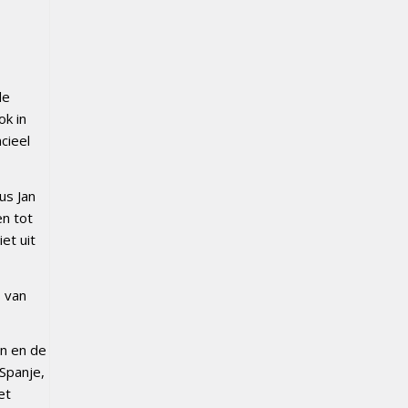
de
k in
cieel
us Jan
en tot
et uit
 van
en en de
Spanje,
et