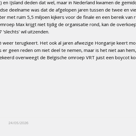
TR) en IJsland deden dat wel, maar in Nederland kwamen de gemid
landse deelname was dat de afgelopen jaren tussen de twee en vie
er met ruim 5,5 miljoen kijkers voor de finale en een bereik van 
roep Max krijgt niet tijdig de organisatie rond, kan de overkoe
slechts’ wil uitzenden.
ë weer terugkeert. Het ook al jaren afwezige Hongarije keert mog
 er geen reden om niet deel te nemen, maar is het niet aan hem
ekeerd overweegt de Belgische omroep VRT juist een boycot k
24/05/2026