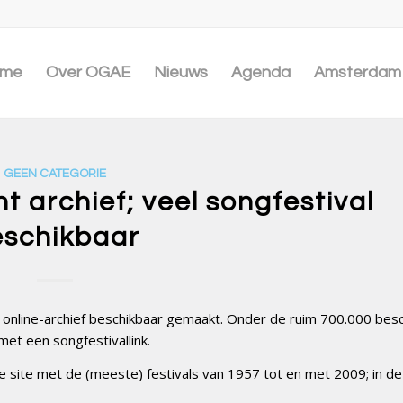
me
Over OGAE
Nieuws
Agenda
Amsterdam 
GEEN CATEGORIE
t archief; veel songfestival
eschikbaar
j online-archief beschikbaar gemaakt. Onder de ruim 700.000 bes
et een songfestivallink.
 site met de (meeste) festivals van 1957 tot en met 2009; in de