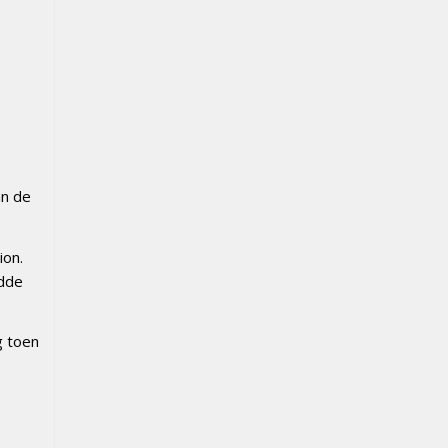
an de
ion.
ndde
g toen