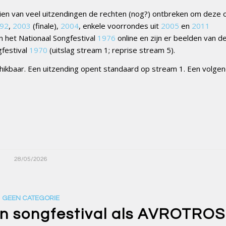
zien van veel uitzendingen de rechten (nog?) ontbreken om deze o
92
,
2003
(finale),
2004
, enkele voorrondes uit
2005
en
2011
 het Nationaal Songfestival
1976
online en zijn er beelden van de
gfestival
1970
(uitslag stream 1; reprise stream 5).
ikbaar. Een uitzending opent standaard op stream 1. Een volgen
28/05/2026
GEEN CATEGORIE
in songfestival als AVROTROS