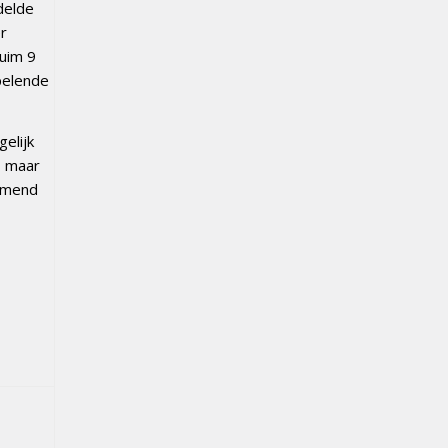
delde
r
ruim 9
pelende
elijk
, maar
omend