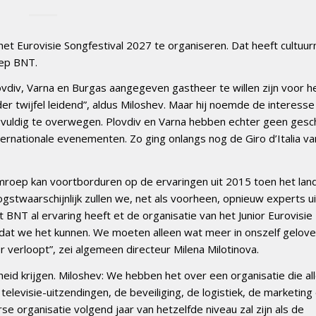
et Eurovisie Songfestival 2027 te organiseren. Dat heeft cultuur
oep BNT.
div, Varna en Burgas aangegeven gastheer te willen zijn voor h
er twijfel leidend”, aldus Miloshev. Maar hij noemde de interesse
rgvuldig te overwegen. Plovdiv en Varna hebben echter geen gesc
ternationale evenementen. Zo ging onlangs nog de Giro d’Italia va
mroep kan voortborduren op de ervaringen uit 2015 toen het lan
ogstwaarschijnlijk zullen we, net als voorheen, opnieuw experts ui
 BNT al ervaring heeft et de organisatie van het Junior Eurovisie
dat we het kunnen. We moeten alleen wat meer in onszelf gelove
r verloopt”, zei algemeen directeur Milena Milotinova.
eid krijgen. Miloshev: We hebben het over een organisatie die al
televisie-uitzendingen, de beveiliging, de logistiek, de marketing
se organisatie volgend jaar van hetzelfde niveau zal zijn als de