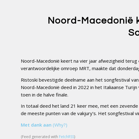
Noord-Macedonië ke
So
Noord-Macedonië keert na vier jaar afwezigheid terug o
verantwoordelijke omroep MRT, maakte dat donderda
Ristoski bevestigde deelname aan het songfestival va
Noord-Macedonië deed in 2022 in het Italiaanse Turijn
toen in de halve finale.
In totaal deed het land 21 keer mee, met een zevende 
de meeste punten van de vakjury’s. Het songfestival vin
Met dank aan
(Why?)
(Feed generated with
FetchRSS
)