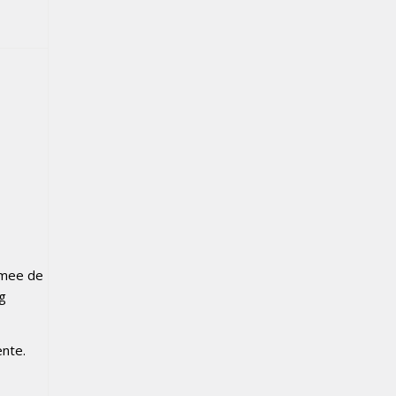
rmee de
ng
nte.