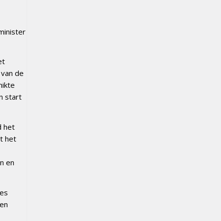
minister
et
 van de
hikte
n start
d het
t het
n en
les
 en