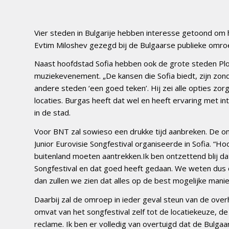
Vier steden in Bulgarije hebben interesse getoond om h
Evtim Miloshev gezegd bij de Bulgaarse publieke omr
Naast hoofdstad Sofia hebben ook de grote steden Plov
muziekevenement. „De kansen die Sofia biedt, zijn zond
andere steden ‘een goed teken’. Hij zei alle opties zo
locaties. Burgas heeft dat wel en heeft ervaring met in
in de stad.
Voor BNT zal sowieso een drukke tijd aanbreken. De o
Junior Eurovisie Songfestival organiseerde in Sofia. “Ho
buitenland moeten aantrekken.Ik ben ontzettend blij dat
Songfestival en dat goed heeft gedaan. We weten dus 
dan zullen we zien dat alles op de best mogelijke manie
Daarbij zal de omroep in ieder geval steun van de overh
omvat van het songfestival zelf tot de locatiekeuze, de 
reclame. Ik ben er volledig van overtuigd dat de Bulgaar