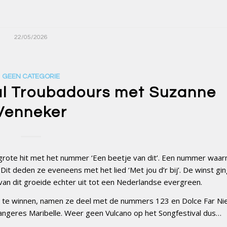
22/05/2026
GEEN CATEGORIE
al Troubadours met Suzanne
Venneker
rote hit met het nummer ‘Een beetje van dit’. Een nummer waa
Dit deden ze eveneens met het lied ‘Met jou d’r bij’. De winst gi
van dit groeide echter uit tot een Nederlandse evergreen.
l te winnen, namen ze deel met de nummers 123 en Dolce Far Nie
angeres Maribelle. Weer geen Vulcano op het Songfestival dus…