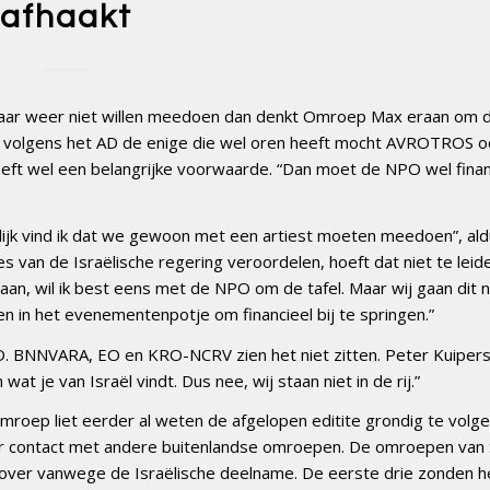
afhaakt
aar weer niet willen meedoen dan denkt Omroep Max eraan om 
 volgens het AD de enige die wel oren heeft mocht AVROTROS oo
ft wel een belangrijke voorwaarde. “Dan moet de NPO wel finan
nlijk vind ik dat we gewoon met een artiest moeten meedoen”, ald
es van de Israëlische regering veroordelen, hoeft dat niet te leid
n, wil ik best eens met de NPO om de tafel. Maar wij gaan dit ni
n in het evenementenpotje om financieel bij te springen.”
 BNNVARA, EO en KRO-NCRV zien het niet zitten. Peter Kuipers
t je van Israël vindt. Dus nee, wij staan niet in de rij.”
roep liet eerder al weten de afgelopen editite grondig te volg
 er contact met andere buitenlandse omroepen. De omroepen van 
26 over vanwege de Israëlische deelname. De eerste drie zonden h