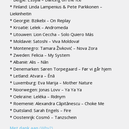
* Finland: Linda Lampenius & Pete Parkkonen –
Liekinheitin
* Georgië: Bzikebi – On Replay
* Kroatië: Lelek – Andromeda
* Litouwen: Lion Ceccha – Solo Quiero Más
* Moldavië: Satoshi – Viva Moldova!
* Montenegro: Tamara Živković – Nova Zora
* Zweden: Felicia – My System
* Albanië: Alis – Nân
* Denemarken: Søren Torpegaard – Før vi går hjem
* Letland: Atvara – Ēnā
* Luxemburg: Eva Marija – Mother Nature
* Noorwegen: Jonas Lovv – Ya Ya Ya
* Oekraïne: Leléka – Ridnym
* Roemenië: Alexandra Căpitănescu – Choke Me
* Duitsland: Sarah Engels – Fire
* Oostenrijk: Cosmó – Tanzschein
Met dank aan
(Why?)