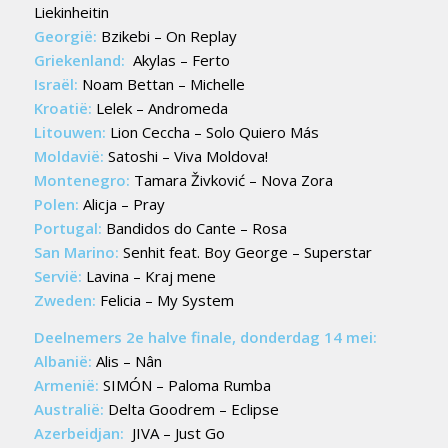
Liekinheitin
Georgië:
Bzikebi – On Replay
Griekenland:
Akylas – Ferto
Israël:
Noam Bettan – Michelle
Kroatië:
Lelek – Andromeda
Litouwen:
Lion Ceccha – Solo Quiero Más
Moldavië:
Satoshi – Viva Moldova!
Montenegro:
Tamara Živković – Nova Zora
Polen:
Alicja – Pray
Portugal:
Bandidos do Cante – Rosa
San Marino:
Senhit feat. Boy George – Superstar
Servië:
Lavina – Kraj mene
Zweden:
Felicia – My System
Deelnemers 2e halve finale, donderdag 14 mei:
Albanië:
Alis – Nân
Armenië:
SIMÓN – Paloma Rumba
Australië:
Delta Goodrem – Eclipse
Azerbeidjan:
JIVA – Just Go