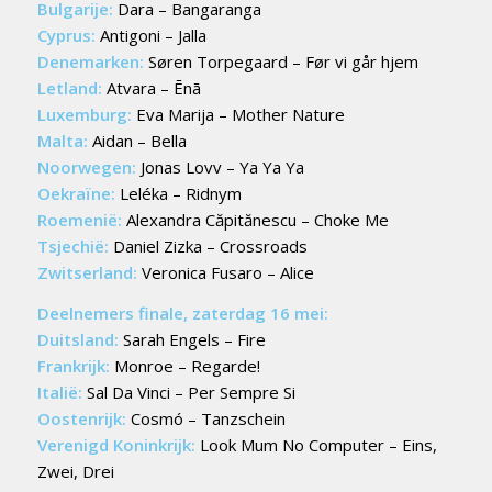
Bulgarije:
Dara – Bangaranga
Cyprus:
Antigoni – Jalla
Denemarken:
Søren Torpegaard – Før vi går hjem
Letland:
Atvara – Ēnā
Luxemburg:
Eva Marija – Mother Nature
Malta:
Aidan – Bella
Noorwegen:
Jonas Lovv – Ya Ya Ya
Oekraïne:
Leléka – Ridnym
Roemenië:
Alexandra Căpitănescu – Choke Me
Tsjechië:
Daniel Zizka – Crossroads
Zwitserland:
Veronica Fusaro – Alice
Deelnemers finale, zaterdag 16 mei:
Duitsland:
Sarah Engels – Fire
Frankrijk:
Monroe – Regarde!
Italië:
Sal Da Vinci – Per Sempre Si
Oostenrijk:
Cosmó – Tanzschein
Verenigd Koninkrijk:
Look Mum No Computer – Eins,
Zwei, Drei