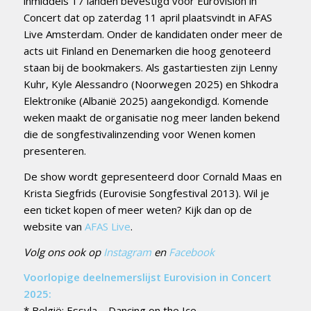
inmiddels 17 landen bevestigd voor Eurovision in
Concert dat op zaterdag 11 april plaatsvindt in AFAS
Live Amsterdam. Onder de kandidaten onder meer de
acts uit Finland en Denemarken die hoog genoteerd
staan bij de bookmakers. Als gastartiesten zijn Lenny
Kuhr, Kyle Alessandro (Noorwegen 2025) en Shkodra
Elektronike (Albanië 2025) aangekondigd. Komende
weken maakt de organisatie nog meer landen bekend
die de songfestivalinzending voor Wenen komen
presenteren.
De show wordt gepresenteerd door Cornald Maas en
Krista Siegfrids (Eurovisie Songfestival 2013). Wil je
een ticket kopen of meer weten? Kijk dan op de
website van
AFAS Live
.
Volg ons ook op
Instagram
en
Facebook
Voorlopige deelnemerslijst Eurovision in Concert
2025:
* België: Essyla – Dancing on the Ice