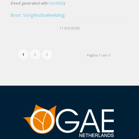
(Feed generated with
FetchRSS
)
Bron: Songfestivalweblog
11/03/2026
1
2
3
Pagina 1 van 3