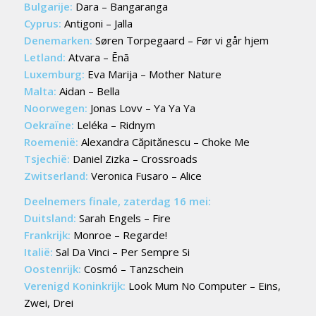
Bulgarije:
Dara – Bangaranga
Cyprus:
Antigoni – Jalla
Denemarken:
Søren Torpegaard – Før vi går hjem
Letland:
Atvara – Ēnā
Luxemburg:
Eva Marija – Mother Nature
Malta:
Aidan – Bella
Noorwegen:
Jonas Lovv – Ya Ya Ya
Oekraïne:
Leléka – Ridnym
Roemenië:
Alexandra Căpitănescu – Choke Me
Tsjechië:
Daniel Zizka – Crossroads
Zwitserland:
Veronica Fusaro – Alice
Deelnemers finale, zaterdag 16 mei:
Duitsland:
Sarah Engels – Fire
Frankrijk:
Monroe – Regarde!
Italië:
Sal Da Vinci – Per Sempre Si
Oostenrijk:
Cosmó – Tanzschein
Verenigd Koninkrijk:
Look Mum No Computer – Eins,
Zwei, Drei