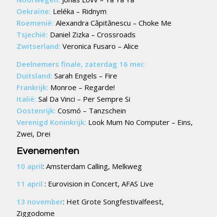
Oekraïne:
Leléka – Ridnym
Roemenië:
Alexandra Căpitănescu – Choke Me
Tsjechië:
Daniel Zizka – Crossroads
Zwitserland:
Veronica Fusaro – Alice
Deelnemers finale, zaterdag 16 mei:
Duitsland:
Sarah Engels – Fire
Frankrijk:
Monroe – Regarde!
Italië:
Sal Da Vinci – Per Sempre Si
Oostenrijk:
Cosmó – Tanzschein
Verenigd Koninkrijk:
Look Mum No Computer – Eins,
Zwei, Drei
Evenementen
10 april
: Amsterdam Calling, Melkweg
11 april
: Eurovision in Concert, AFAS Live
13 november
: Het Grote Songfestivalfeest,
Ziggodome