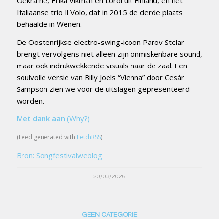
Oekraïne, Erika Vikman en Lordi uit Finland, en het
Italiaanse trio Il Volo, dat in 2015 de derde plaats
behaalde in Wenen.
De Oostenrijkse electro-swing-icoon Parov Stelar
brengt vervolgens niet alleen zijn onmiskenbare sound,
maar ook indrukwekkende visuals naar de zaal. Een
soulvolle versie van Billy Joels “Vienna” door Cesár
Sampson zien we voor de uitslagen gepresenteerd
worden.
Met dank aan
(Why?)
(Feed generated with
FetchRSS
)
Bron: Songfestivalweblog
20/03/2026
GEEN CATEGORIE