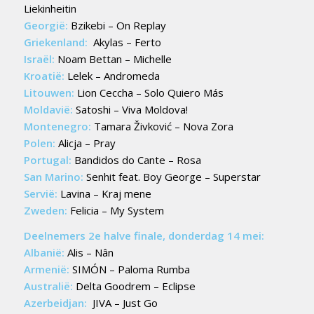
Liekinheitin
Georgië:
Bzikebi – On Replay
Griekenland:
Akylas – Ferto
Israël:
Noam Bettan – Michelle
Kroatië:
Lelek – Andromeda
Litouwen:
Lion Ceccha – Solo Quiero Más
Moldavië:
Satoshi – Viva Moldova!
Montenegro:
Tamara Živković – Nova Zora
Polen:
Alicja – Pray
Portugal:
Bandidos do Cante – Rosa
San Marino:
Senhit feat. Boy George – Superstar
Servië:
Lavina – Kraj mene
Zweden:
Felicia – My System
Deelnemers 2e halve finale, donderdag 14 mei:
Albanië:
Alis – Nân
Armenië:
SIMÓN – Paloma Rumba
Australië:
Delta Goodrem – Eclipse
Azerbeidjan:
JIVA – Just Go