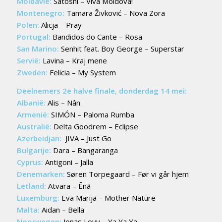
Moldavië:
Satoshi – Viva Moldova!
Montenegro:
Tamara Živković – Nova Zora
Polen:
Alicja – Pray
Portugal:
Bandidos do Cante – Rosa
San Marino:
Senhit feat. Boy George – Superstar
Servië:
Lavina – Kraj mene
Zweden:
Felicia – My System
Deelnemers 2e halve finale, donderdag 14 mei:
Albanië:
Alis – Nân
Armenië:
SIMÓN – Paloma Rumba
Australië:
Delta Goodrem – Eclipse
Azerbeidjan:
JIVA – Just Go
Bulgarije:
Dara – Bangaranga
Cyprus:
Antigoni – Jalla
Denemarken:
Søren Torpegaard – Før vi går hjem
Letland:
Atvara – Ēnā
Luxemburg:
Eva Marija – Mother Nature
Malta:
Aidan – Bella
Noorwegen:
Jonas Lovv – Ya Ya Ya