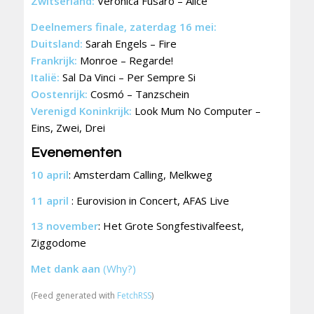
Zwitserland:
Veronica Fusaro – Alice
Deelnemers finale, zaterdag 16 mei:
Duitsland:
Sarah Engels – Fire
Frankrijk:
Monroe – Regarde!
Italië:
Sal Da Vinci – Per Sempre Si
Oostenrijk:
Cosmó – Tanzschein
Verenigd Koninkrijk:
Look Mum No Computer –
Eins, Zwei, Drei
Evenementen
10 april
: Amsterdam Calling, Melkweg
11 april
: Eurovision in Concert, AFAS Live
13 november
: Het Grote Songfestivalfeest,
Ziggodome
Met dank aan
(Why?)
(Feed generated with
FetchRSS
)