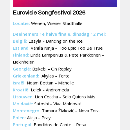
Eurovisie Songfestival 2026
Locatie:
Wenen, Wiener Stadthalle
Deelnemers 1e halve finale, dinsdag 12 mei:
België:
Essyla – Dancing on the Ice
Estland:
Vanilla Ninja – Too Epic Too Be True
Finland:
Linda Lampenius & Pete Parkkonen –
Liekinheitin
Georgië:
Bzikebi – On Replay
Griekenland:
Akylas – Ferto
Israël:
Noam Bettan – Michelle
Kroatië:
Lelek – Andromeda
Litouwen:
Lion Ceccha – Solo Quiero Más
Moldavië:
Satoshi – Viva Moldova!
Montenegro:
Tamara Živković – Nova Zora
Polen:
Alicja – Pray
Portugal:
Bandidos do Cante – Rosa