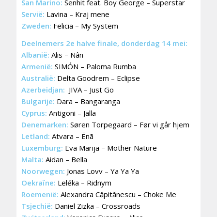
San Marino:
Senhit feat. Boy George – Superstar
Servië:
Lavina – Kraj mene
Zweden:
Felicia – My System
Deelnemers 2e halve finale, donderdag 14 mei:
Albanië:
Alis – Nân
Armenië:
SIMÓN – Paloma Rumba
Australië:
Delta Goodrem – Eclipse
Azerbeidjan:
JIVA – Just Go
Bulgarije:
Dara – Bangaranga
Cyprus:
Antigoni – Jalla
Denemarken:
Søren Torpegaard – Før vi går hjem
Letland:
Atvara – Ēnā
Luxemburg:
Eva Marija – Mother Nature
Malta:
Aidan – Bella
Noorwegen:
Jonas Lovv – Ya Ya Ya
Oekraïne:
Leléka – Ridnym
Roemenië:
Alexandra Căpitănescu – Choke Me
Tsjechië:
Daniel Zizka – Crossroads