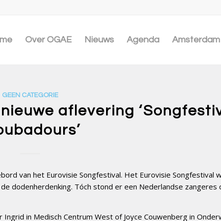
me
Over OGAE
Nieuws
Agenda
Amsterdam 
GEEN CATEGORIE
nieuwe aflevering ‘Songfesti
oubadours’
bord van het Eurovisie Songfestival. Het Eurovisie Songfestival 
n de dodenherdenking. Tóch stond er een Nederlandse zangeres 
ter Ingrid in Medisch Centrum West of Joyce Couwenberg in Onde