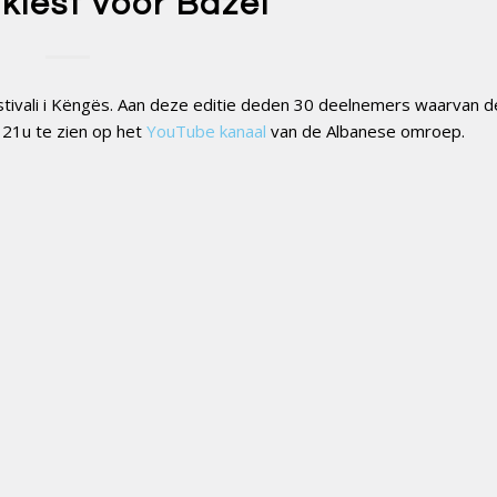
kiest voor Bazel
stivali i Këngës. Aan deze editie deden 30 deelnemers waarvan de
m 21u te zien op het
YouTube kanaal
van de Albanese omroep.