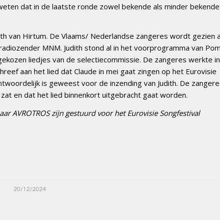
weten dat in de laatste ronde zowel bekende als minder bekende
dith van Hirtum. De Vlaams/ Nederlandse zangeres wordt gezien a
e radiozender MNM. Judith stond al in het voorprogramma van Po
s gekozen liedjes van de selectiecommissie. De zangeres werkte in
eef aan het lied dat Claude in mei gaat zingen op het Eurovisie
rantwoordelijk is geweest voor de inzending van Judith. De zanger
es zat en dat het lied binnenkort uitgebracht gaat worden.
naar AVROTROS zijn gestuurd voor het Eurovisie Songfestival
20/12/2024