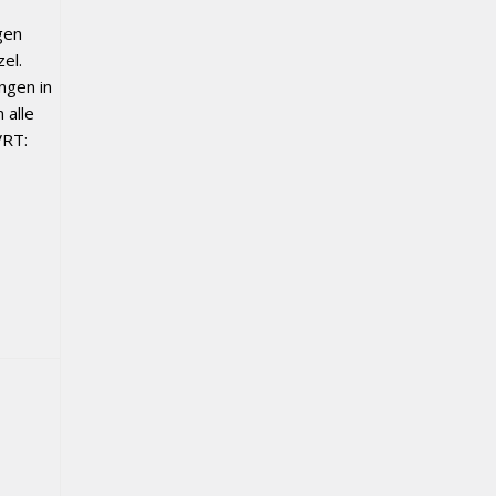
gen
el.
ngen in
 alle
VRT: