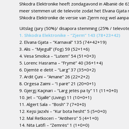
Shkodra Elektronike heeft zondagavond in Albanië de 6
meer stemmen uit de televote zodat het Elvana Gjata m
Shkodra Elektronike de versie van Zjerm nog wel aanpa
Uitslag (jury (50%)/ disapora stemming (25% / televot
1. Shkodra Elektronike – “Zjerm” 143 (78+23+42)
2. Elvana Gjata – “Karnaval” 135 (74+42+19)
3. Alis – “Mjegull” (Fog) 59 (52+1+6)
4. Vesa Smolica – “Lutem” 54 (51+0+3)
5. Lorenc Hasrama – “Frymë” 40 (36+1+4)
6. Djemtë e detit – “Larg” 37 (35+0+2)
7. Ardit Çuni – “Amane” 26 (22+2+2)
8. Orgesa Zaimi – “I parë” 21 (20+0+1)
9. Gjergj Kaçinari – “Larg jetës pa ty” 11 (11+0+0)
10. Jet – “Gjallë” (Living) 11 (10+0+1)
11. Algert Sala – “Bosh” 7 (7+0+0)
12. Kejsi Jazxhi – “Kur bota hesht” 5 (5+0+0)
12. Mal Retkoceri – “Antihero” 5 (4+1+0)
14. Nita Latifi – “Zemrës” 1 (1+0+0)