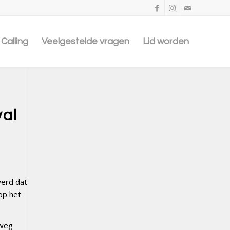
Calling
Veelgestelde vragen
Lid worden
val
werd dat
op het
rweg