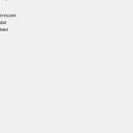
.
geressen
 dat
 Met