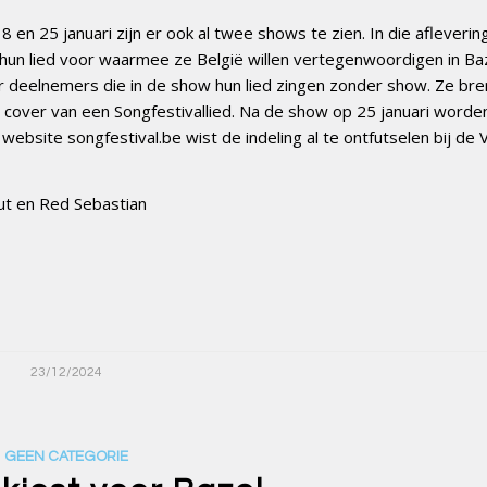
8 en 25 januari zijn er ook al twee shows te zien. In die afleverin
n lied voor waarmee ze België willen vertegenwoordigen in Baz
 deelnemers die in de show hun lied zingen zonder show. Ze bre
over van een Songfestivallied. Na de show op 25 januari worden
website songfestival.be wist de indeling al te ontfutselen bij de 
aut en Red Sebastian
23/12/2024
GEEN CATEGORIE