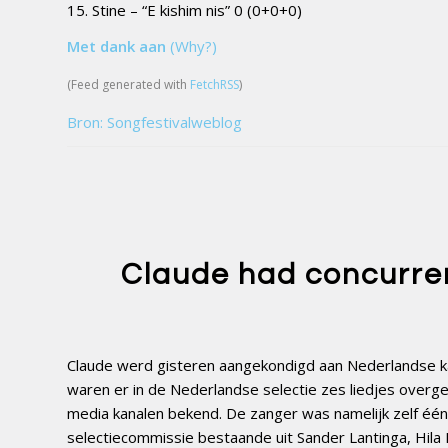
15. Stine – “E kishim nis” 0 (0+0+0)
Met dank aan
(Why?)
(Feed generated with
FetchRSS
)
Bron: Songfestivalweblog
Claude had concurren
Claude werd gisteren aangekondigd aan Nederlandse kan
waren er in de Nederlandse selectie zes liedjes overge
media kanalen bekend. De zanger was namelijk zelf éé
selectiecommissie bestaande uit Sander Lantinga, Hila