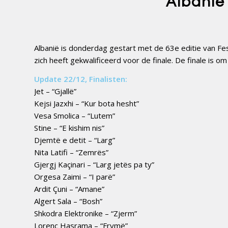
Albanië 
Albanië is donderdag gestart met de 63e editie van Fe
zich heeft gekwalificeerd voor de finale. De finale is o
Update 22/12, Finalisten:
Jet – “Gjallë”
Kejsi Jazxhi – “Kur bota hesht”
Vesa Smolica – “Lutem”
Stine – “E kishim nis”
Djemtë e detit – “Larg”
Nita Latifi – “Zemrës”
Gjergj Kaçinari – “Larg jetës pa ty”
Orgesa Zaimi – “I parë”
Ardit Çuni – “Amane”
Algert Sala – “Bosh”
Shkodra Elektronike – “Zjerm”
Lorenc Hasrama – “Frymë”