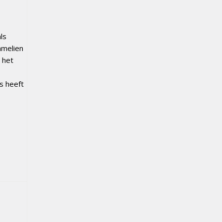
ls
mmelien
 het
es heeft