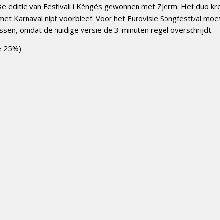
3e editie van Festivali i Këngës gewonnen met Zjerm. Het duo kr
et Karnaval nipt voorbleef. Voor het Eurovisie Songfestival moe
ssen, omdat de huidige versie de 3-minuten regel overschrijdt.
e 25%)