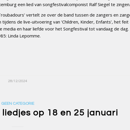
mburg een lied van songfestivalcomponist Ralf Siegel te zingen
 Troubadours’ vertelt ze over de band tussen de zangers en zan
jdens de live-uitvoering van ‘Children, Kinder, Enfants’, het feit
 media en haar liefde voor het Songfestival tot vandaag de dag.
1985: Linda Lepomme.
28/12/2024
GEEN CATEGORIE
 liedjes op 18 en 25 januari