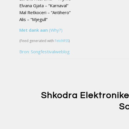
Elvana Gjata – “Karnaval”
Mal Retkoceri – “Antihero”
Alis – “Mjegull”
Met dank aan
(Why?)
(Feed generated with
FetchRSS
)
Bron: Songfestivalweblog
Shkodra Elektronike
So