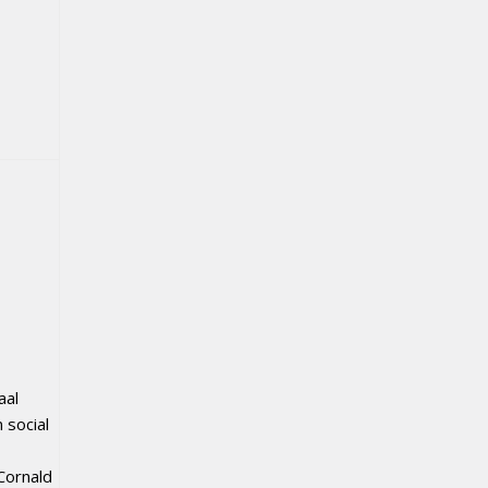
h
aal
 social
Cornald