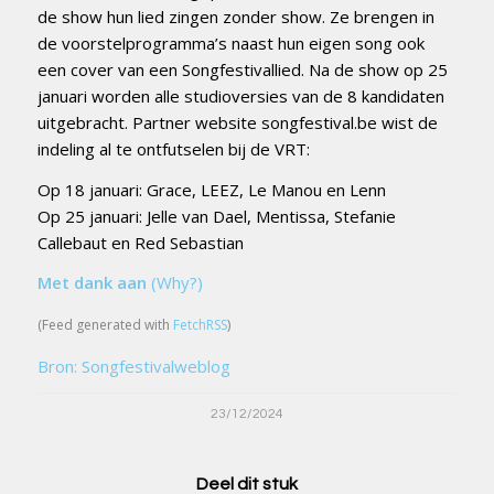
de show hun lied zingen zonder show. Ze brengen in
de voorstelprogramma’s naast hun eigen song ook
een cover van een Songfestivallied. Na de show op 25
januari worden alle studioversies van de 8 kandidaten
uitgebracht. Partner website songfestival.be wist de
indeling al te ontfutselen bij de VRT:
Op 18 januari: Grace, LEEZ, Le Manou en Lenn
Op 25 januari: Jelle van Dael, Mentissa, Stefanie
Callebaut en Red Sebastian
Met dank aan
(Why?)
(Feed generated with
FetchRSS
)
Bron: Songfestivalweblog
23/12/2024
Deel dit stuk