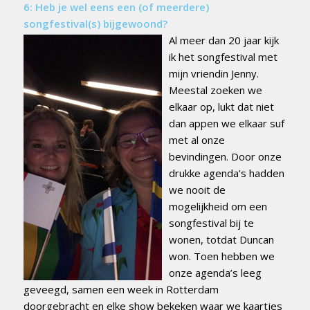
6: Heb
je wel eens een (of meerdere)
songfestival(s) bijgewoond?
Al meer dan 20 jaar kijk
ik het songfestival met
mijn vriendin Jenny.
Meestal zoeken we
elkaar op, lukt dat niet
dan appen we elkaar suf
met al onze
bevindingen. Door onze
drukke agenda’s hadden
we nooit de
mogelijkheid om een
songfestival bij te
wonen, totdat Duncan
won. Toen hebben we
onze agenda’s leeg
geveegd, samen een week in Rotterdam
doorgebracht en elke show bekeken waar we kaartjes