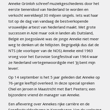
Anneke Grönloh schreef muziekgeschiedenis door het
eerste tieneridool van Nederland te worden en
verkocht wereldwijd 30 miljoen singels. Iets wat haar
tot op de dag van vandaag de bestverkopende
vrouwelijke artiest van Nederland maakt. Met grote
successen in Azië maar ook in landen als Duitsland,
België en Joegoslavië was de jonge Anneke niet meer
weg te denken uit de hitlijsten. Begrijpelijk dus dat de
NTS (de voorloper van de NOS) Anneke eind 1963
vroeg voor het Eurovisie Songfestival van 1964 waar
ze Nederland vertegenwoordigde met ‘Jij bent mijn
leven’.
Op 14 september is het 5 jaar geleden dat Anneke op
76-jarige leeftijd overleed. In deze special spreken
Chiel en Jeroen in Maastricht met Bart Peeters; een
bijzondere vriend én manager van Anneke.
Een aflevering over Annekes rijke carrière en de
Songfestivaldeelname in Kopenhagen. Van de verloving