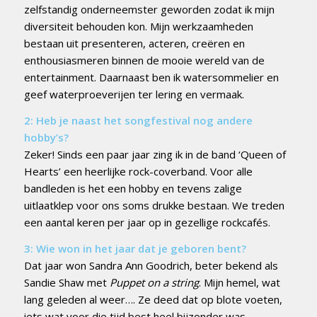
zelfstandig onderneemster geworden zodat ik mijn
diversiteit behouden kon. Mijn werkzaamheden
bestaan uit presenteren, acteren, creëren en
enthousiasmeren binnen de mooie wereld van de
entertainment. Daarnaast ben ik watersommelier en
geef waterproeverijen ter lering en vermaak.
2: Heb je naast het songfestival nog andere
hobby’s?
Zeker! Sinds een paar jaar zing ik in de band ‘Queen of
Hearts’ een heerlijke rock-coverband. Voor alle
bandleden is het een hobby en tevens zalige
uitlaatklep voor ons soms drukke bestaan. We treden
een aantal keren per jaar op in gezellige rockcafés.
3: Wie won in het jaar dat je geboren bent?
Dat jaar won Sandra Ann Goodrich, beter bekend als
Sandie Shaw met
Puppet on a string
. Mijn hemel, wat
lang geleden al weer…. Ze deed dat op blote voeten,
iets wat voor die tijd best heel bijzonder was.