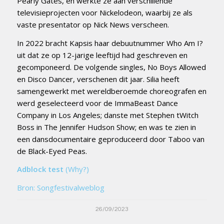
Pearly Gates, en werkte ze aan verschillende
televisieprojecten voor Nickelodeon, waarbij ze als
vaste presentator op Nick News verscheen.
In 2022 bracht Kapsis haar debuutnummer Who Am I?
uit dat ze op 12-jarige leeftijd had geschreven en
gecomponeerd. De volgende singles, No Boys Allowed
en Disco Dancer, verschenen dit jaar. Silia heeft
samengewerkt met wereldberoemde choreografen en
werd geselecteerd voor de ImmaBeast Dance
Company in Los Angeles; danste met Stephen tWitch
Boss in The Jennifer Hudson Show; en was te zien in
een dansdocumentaire geproduceerd door Taboo van
de Black-Eyed Peas.
Adblock test
(Why?)
Bron: Songfestivalweblog
26/09/2023